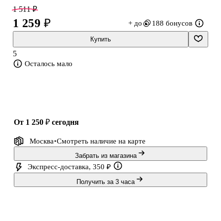
серьёзно и углублённо. Художественное творчество помогает
1 511 ₽
выразить эмоции, снять стресс, развивает усидчивость и
1 259 ₽
+ до
188 бонусов
подталкивает человека смотреть на мир под другим углом. В
комплекте: холст, акриловые краски. Размер: 30х40 см.
Купить
5
Осталось мало
от 1 250 ₽
сегодня
Москва
Смотреть наличие
на карте
Забрать из магазина
Экспресс-доставка, 350 ₽
Получить за 3 часа