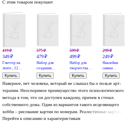
С этим товаром покупают
419 ₽
575 ₽
599 ₽
299 ₽
349 ₽
479 ₽
499 ₽
249 ₽
Глиттер на
Набор для
Набор для
Наклейки
ленте , 12
создания
творчества
сквиш
цветов, 5 гр
украшений
Origami.
антистресс
Купить
Купить
Купить
Купить
11-24801-11-
Бохо. Пять
Алмазная
Корги
Наверное, нет человека, который не слышал бы о пользе арт-
1
браслетов
закладка
«Мерцание
«Корги», 4,5
терапии. Неоспоримое преимущество этого психологического
звезд»,
х 15 см
метода в том, что он доступен каждому, причем в стенах
Origami
собственного дома. Один из вариантов такого исцеляющего
хобби – рисование картин по номерам. Реалистичные картины
Перейти к описанию и характеристикам
по номерам полезнее для развития художественного понимания,
могут дать некий толчок, импульс к занятию живописью более