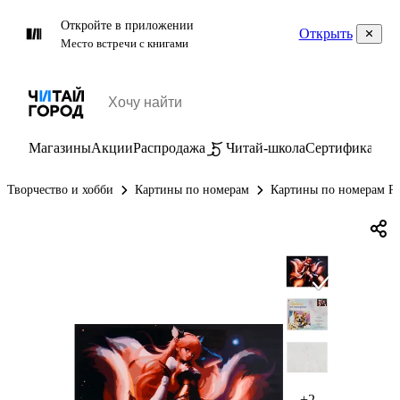
Откройте в приложении
Открыть
Место встречи с книгами
Магазины
Акции
Распродажа
Читай-школа
Сертификаты
П
Творчество и хобби
Картины по номерам
Картины по номерам Р
+2