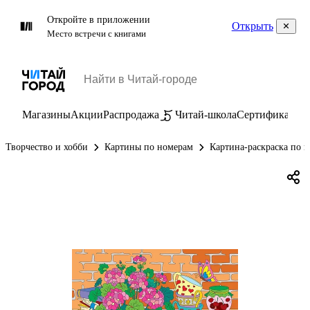
Откройте в приложении
Открыть
Место встречи с книгами
Магазины
Акции
Распродажа
Читай-школа
Сертификаты
П
Творчество и хобби
Картины по номерам
Картина-раскраска по н