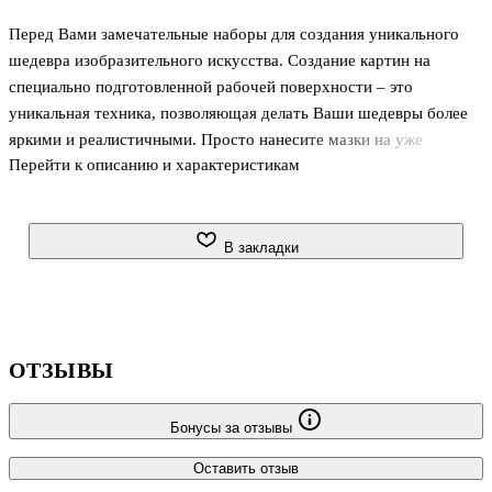
Перед Вами замечательные наборы для создания уникального
шедевра изобразительного искусства. Создание картин на
специально подготовленной рабочей поверхности – это
уникальная техника, позволяющая делать Ваши шедевры более
яркими и реалистичными. Просто нанесите мазки на уже
Перейти к описанию и характеристикам
готовый эскиз и оживите картину! Готовые изделия могут стать
украшением интерьера или прекрасным подарком близким и
друзьям.
В закладки
ОТЗЫВЫ
Бонусы за отзывы
Оставить отзыв