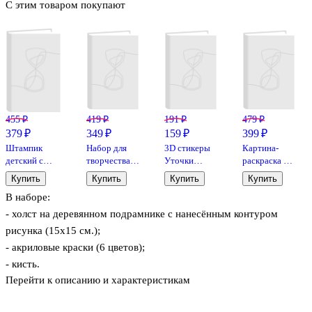
С этим товаром покупают
455 ₽
419 ₽
191 ₽
479 ₽
379 ₽
349 ₽
159 ₽
399 ₽
Штампик
Набор для
3D стикеры
Картина-
детский с
творчества
Уточки
раскраска по
картинками,
Набор
(упаковка)
номерам
Купить
Купить
Купить
Купить
2,5х3,6 см, 10
клейкой
Bookvalno
детская
В наборе:
штук, Mazari
декоративной
«Стикерняшки.
Creative
ленты с
Солнечный
- холст на деревянном подрамнике с нанесённым контуром
рисунками
день», 20х20
рисунка (15х15 см.);
2м*10шт в
см, холст на
- акриловые краски (6 цветов);
асс.
подрамнике,
Lori
- кисть.
Перейти к описанию и характеристикам
Материал: дерево, металл, хлопок, акрил, бумага, пластик.
Упаковка: термоплёнка.