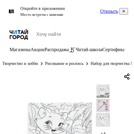
Откройте в приложении
Открыть
Место встречи с книгами
Магазины
Акции
Распродажа
Читай-школа
Сертификаты
П
Творчество и хобби
Рисование и роспись
Набор для творчества M
+4