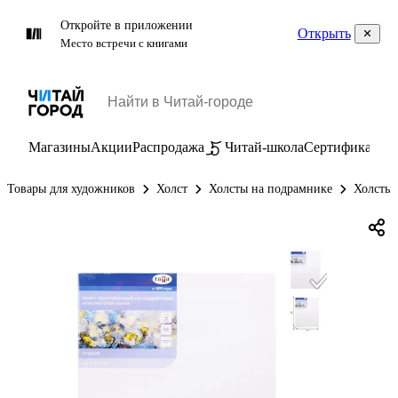
Откройте в приложении
Открыть
Место встречи с книгами
Магазины
Акции
Распродажа
Читай-школа
Сертификаты
П
Товары для художников
Холст
Холсты на подрамнике
Холсты 