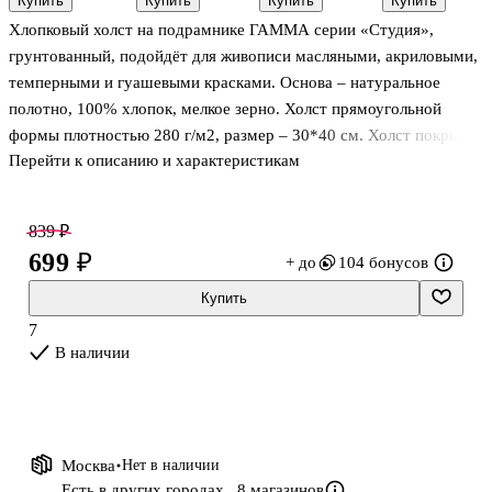
Купить
Купить
Купить
Купить
40*40см,
20 х 30 см
цветов
Хлопковый холст на подрамнике ГАММА серии «Студия»,
100%
хлопок, 400г/
грунтованный, подойдёт для живописи масляными, акриловыми,
м2, крупное
темперными и гуашевыми красками. Основа – натуральное
зерно
полотно, 100% хлопок, мелкое зерно. Холст прямоугольной
формы плотностью 280 г/м2, размер – 30*40 см. Холст покрыт
Перейти к описанию и характеристикам
акриловым грунтом, а подрамник выполнен из сосны.
Изготовлен без использования кислот.
Подходит студентам художественных школ и училищ,
839 ₽
начинающим и профессиональным художникам.
699 ₽
+ до
104 бонусов
• плотность 280 г/м²;
• мелкое зерно;
Купить
• 100% хлопок;
7
• акриловый трёхслойный грунт;
В наличии
• подрамник из сосны
Москва
Нет в наличии
Есть в других городах,
8 магазинов