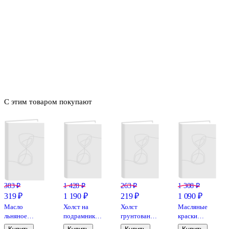
С этим товаром покупают
383 ₽
1 428 ₽
263 ₽
1 308 ₽
319 ₽
1 190 ₽
219 ₽
1 090 ₽
Масло
Холст на
Холст
Масляные
льняное
подрамнике
грунтованный
краски
120мл ЗХК
"Студия",
на оргалите,
«Сонет», 12