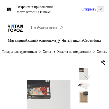
Откройте в приложении
Открыть
Место встречи с книгами
Магазины
Акции
Распродажа
Читай-школа
Сертификаты
П
Товары для художников
Холст
Холсты на подрамнике
Холсты 
+1