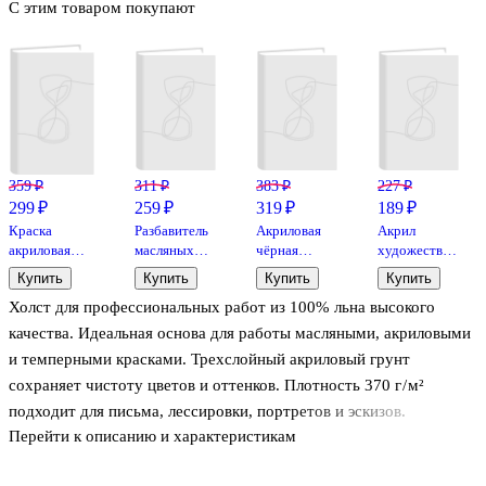
С этим товаром покупают
359 ₽
311 ₽
383 ₽
227 ₽
299 ₽
259 ₽
319 ₽
189 ₽
Краска
Разбавитель
Акриловая
Акрил
акриловая
масляных
чёрная
художественный
"Ладога"
красок,
краска olki,
28мл белый
Купить
Купить
Купить
Купить
белила
120мл, ЗХК
100 мл
жемчуг
Холст для профессиональных работ из 100% льна высокого
титановые,46мл,в
тубах, ЗХК
качества. Идеальная основа для работы масляными, акриловыми
и темперными красками. Трехслойный акриловый грунт
сохраняет чистоту цветов и оттенков. Плотность 370 г / м²
подходит для письма, лессировки, портретов и эскизов.
Перейти к описанию и характеристикам
Модульный подрамник выполнен из натуральной сосны, клинья
для натяжки холста в комплекте.