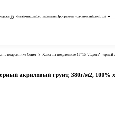
родажа
Читай-школа
Сертификаты
Программа лояльности
Блог
Ещё
ы на подрамнике Сонет
Холст на подрамнике 15*15 "Ладога" черный а
ерный акриловый грунт, 380г/м2, 100% х