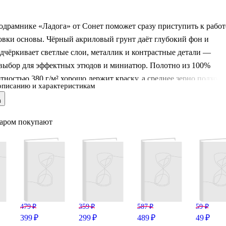
одрамнике «Ладога» от Сонет поможет сразу приступить к работ
овки основы. Чёрный акриловый грунт даёт глубокий фон и
дчёркивает светлые слои, металлик и контрастные детали —
выбор для эффектных этюдов и миниатюр. Полотно из 100%
тностью 380 г/м² хорошо держит краску, а среднее зерно подходи
описанию и характеристикам
енных мазков, и для аккуратной прорисовки. Холст натянут на
в
 поэтому его удобно ставить на мольберт или просто опереть на
варом покупают
479 ₽
359 ₽
587 ₽
59 ₽
399 ₽
299 ₽
489 ₽
49 ₽