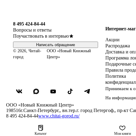
8 495 424-84-44
Интернет-маг
Вопросы и ответы
Поучаствовать в интервью
Акции
Написать обращение
Распродажа
© 2026, Читай-
ООО «Новый Книжный
Доставка и оп
город
Центр»
Программа ло
Подарочные с
Правила прод
Политика
конфиденциал
Принимаем к о
На информаци
ООО «Новый Книжный Центр»
198516
г.Санкт-Петербург,
,
вн.тер.г. город Петергоф,
,
пр-кт Са
8 495 424-84-44
www.chitai-gorod.ru/
Каталог
Мои книги