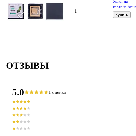
Холст на
картоне Art i
+1
грунтованый,
Купить
х 15 см
ОТЗЫВЫ
5.0
1 оценка