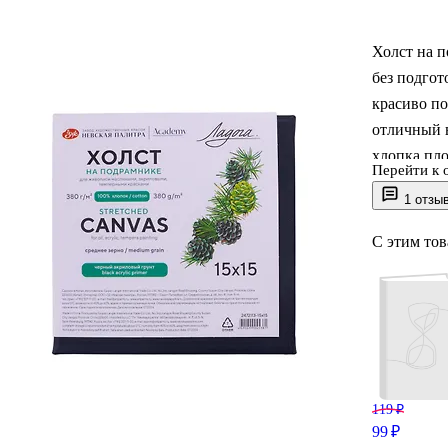
Холст на п
без подгот
красиво по
отличный 
хлопка пло
Перейти к 
и для увер
1 отзы
подрамник,
стол.
С этим то
119 ₽
99 ₽