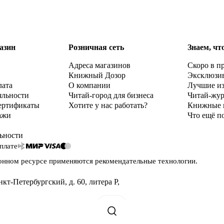
азин
Розничная сеть
Знаем, чт
Адреса магазинов
Скоро в п
Книжный Дозор
Эксклюзи
лата
О компании
Лучшие и
яльности
Читай-город для бизнеса
Читай-жу
ертификаты
Хотите у нас работать?
Книжные 
ажи
Что ещё п
ьности
плате
онном ресурсе применяются
рекомендательные технологии
.
нкт-Петербургский, д. 60, литера Р
,