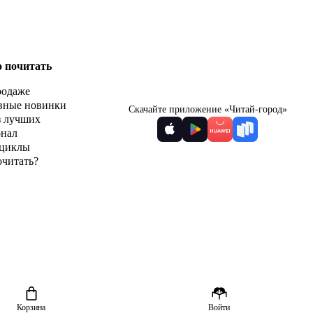
о почитать
родаже
вные новинки
Скачайте приложение «Читай-город»
з лучших
рнал
циклы
очитать?
Корзина
Войти