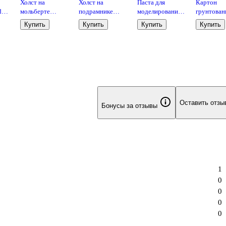
Холст на
Холст на
Паста для
Картон
dea,
мольберте
подрамнике
моделирования
грунтован
 10
18*12см, белый,
20*20 "Ладога"
Jovi, 500 грамм,
10 х 15 см
Купить
Купить
Купить
Купить
в инд.уп.
черный
белая
акриловый
грунт, 380г/м2,
100% хлопок,
среднее зерно
Оставить отзы
Бонусы за отзывы
1
0
0
0
0