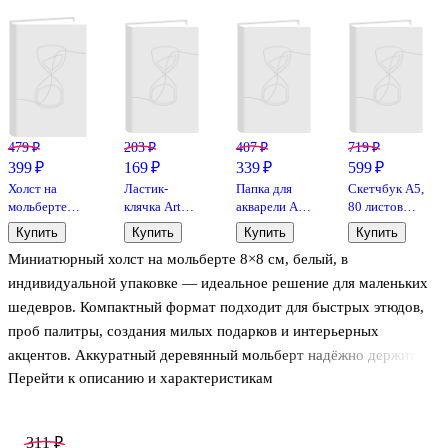
479 ₽
203 ₽
407 ₽
719 ₽
399 ₽
169 ₽
339 ₽
599 ₽
Холст на
Ластик-
Папка для
Скетчбук А5,
мольберте
клячка Art
акварели А4
80 листов
18*12см,
idea,
"Рыбачка",
"Croco"
Купить
Купить
Купить
Купить
белый, в
художественный,
20 листов
черный,
Миниатюрный холст на мольберте 8×8 см, белый, в
инд.уп.
для
140г/м2,
карандашей,
слоновая
индивидуальной упаковке — идеальное решение для маленьких
угля, пастели
кость,
шедевров. Компактный формат подходит для быстрых этюдов,
кожзам,
проб палитры, создания милых подарков и интерьерных
гребень
акцентов. Аккуратный деревянный мольберт надёжно держит
Перейти к описанию и характеристикам
холст и сразу готов к работе — просто достаньте из упаковки и
начинайте творить.
311 ₽