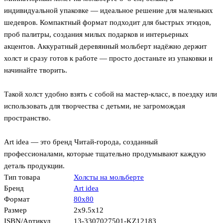
индивидуальной упаковке — идеальное решение для маленьких
шедевров. Компактный формат подходит для быстрых этюдов,
проб палитры, создания милых подарков и интерьерных
акцентов. Аккуратный деревянный мольберт надёжно держит
холст и сразу готов к работе — просто достаньте из упаковки и
начинайте творить.
Такой холст удобно взять с собой на мастер‑класс, в поездку или
использовать для творчества с детьми, не загромождая
пространство.
Art idea — это бренд Читай-города, созданный
профессионалами, которые тщательно продумывают каждую
деталь продукции.
Тип товара
Холсты на мольберте
Бренд
Art idea
Формат
80х80
Размер
2x9.5x12
ISBN/Артикул
13-3307027501-KZ12183