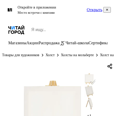
Откройте в приложении
Открыть
Место встречи с книгами
Магазины
Акции
Распродажа
Читай-школа
Сертификаты
П
Товары для художников
Холст
Холсты на мольберте
Холст на 
+1