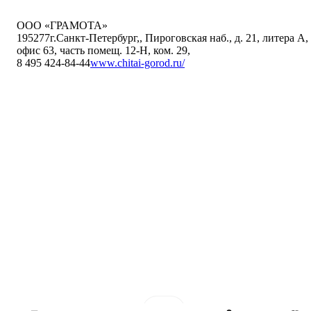
ООО «ГРАМОТА»
195277
г.Санкт-Петербург,
,
Пироговская наб., д. 21, литера А,
офис 63, часть помещ. 12-Н, ком. 29
,
8 495 424-84-44
www.chitai-gorod.ru/