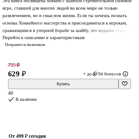
Эта книга посвящена хоккею с шайбой стремительной силовой
игре, ставшей для многих людей во всем мире не только
развлечением, но и смыслом жизни. Если ты хочешь познать
основы Хоккейного мастерства и присоединиться к игрокам,
сражающимся в упорной борьбе за шайбу, это издание станет
Перейти к описанию и характеристикам
для тебя незаменимым практическим руководством. Ведь здесь
Понравится мальчикам
подробно описываются правила этой командной игры,
анализируются ее тактика и стратегия. Зрелищные иллюстрации
наглядно демонстрируют, как должен двигаться хоккеист, как
755 ₽
вести себя в защите и на что обратить внимание, играя в роли
629 ₽
+ до
94 бонусов
нападающего.
Из этой книги ты узнаешь, как правильно наносить удары по
Купить
шайбе и управлять ею с помощью коньков, каковы правил
40
В наличии
от 499 ₽
сегодня