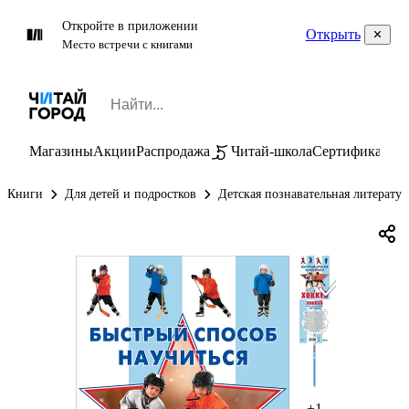
Откройте в приложении
Открыть
Место встречи с книгами
Магазины
Акции
Распродажа
Читай-школа
Сертификаты
П
Книги
Для детей и подростков
Детская познавательная литератур
+1