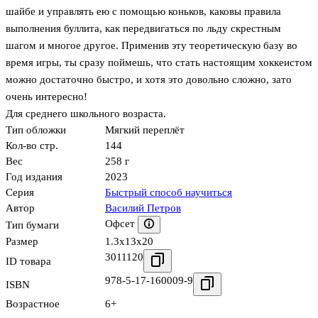
шайбе и управлять ею с помощью коньков, каковы правила
выполнения буллита, как передвигаться по льду скрестным
шагом и многое другое. Применив эту теоретическую базу во
время игры, ты сразу поймешь, что стать настоящим хоккеистом
можно достаточно быстро, и хотя это довольно сложно, зато
очень интересно!
Для среднего школьного возраста.
Тип обложки
Мягкий переплёт
Кол-во стр.
144
Вес
258 г
Год издания
2023
Серия
Быстрый способ научиться
Автор
Василий Петров
Офсет
Тип бумаги
Размер
1.3x13x20
3011120
ID товара
978-5-17-160009-9
ISBN
Возрастное
6+