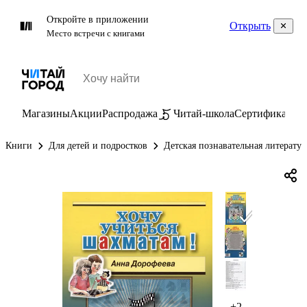
Откройте в приложении
Открыть
Место встречи с книгами
Магазины
Акции
Распродажа
Читай-школа
Сертификаты
П
Книги
Для детей и подростков
Детская познавательная литератур
+2