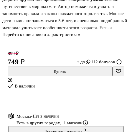
путешествие в мир шахмат. Автор поможет вам узнать и
запомнить правила и законы шахматного королевства. Многие
дети начинают заниматься в 5-6 лет, и специально подобранный
материал учитывает особенности этого возраста. Есть и
Перейти к описанию и характеристикам
серьезные шахматные задачи и занимательные, тестовые
упражнения, которые дети с большим интересом решают. Книга
может быть использована в детских садах, школах и в домашних
899 ₽
условиях. В добрый путь!
749 ₽
+ до
112 бонусов
Купить
28
В наличии
Москва
Нет в наличии
Есть в других городах,
1 магазин
Посмотреть наличие