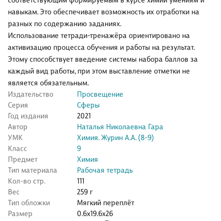
соответствующим формируемым в курсе химии умениям и
навыкам. Это обеспечивает возможность их отработки на
разных по содержанию заданиях.
Использование тетради-тренажёра ориентировано на
активизацию процесса обучения и работы на результат.
Этому способствует введение системы набора баллов за
каждый вид работы, при этом выставление отметки не
является обязательным.
Издательство
Просвещение
Серия
Сферы
Год издания
2021
Автор
Наталья Николаевна Гара
УМК
Химия. Журин А.А. (8-9)
Класс
9
Предмет
Химия
Тип материала
Рабочая тетрадь
Кол-во стр.
111
Вес
259 г
Тип обложки
Мягкий переплёт
Размер
0.6x19.6x26