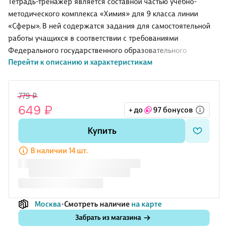
Тетрадь-тренажёр является составной частью учебно-
методического комплекса «Химия» для 9 класса линии
«Сферы». В ней содержатся задания для самостоятельной
работы учащихся в соответствии с требованиями
Федерального государственного образовательного
Перейти к описанию и характеристикам
стандарта основного общего образования. Главная
особенность тетради заключается в том, что задания в
рамках каждой темы сгруппированы по видам работ,
779 ₽
соответствующим формируемым в курсе химии умениям и
649 ₽
+ до
97 бонусов
навыкам. Это обеспечивает возможность их отработки на
разных по содержанию заданиях.
Купить
Использование тетради-тренажёра ориентировано на
активизацию процесса обучения и работы на результат.
В наличии 14 шт.
Этому способствует введение системы набора баллов за
каждый
Москва
Смотреть наличие
на карте
Забрать из магазина