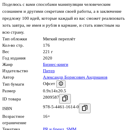
Поделюсь с вами способами манипуляции человеческим
сознанием и другими секретами своей работы, а в заключение
предложу 100 идей, которые каждый из вас сможет реализовать
хоть завтра, не имея и рубля в кармане, и стать известным на
всю страну.
Тип обложки
Мягкий переплёт
Кол-во стр.
176
Вес
221 г
Год издания
2020
Жанр
Бизнес-книги
Издательство
Питер
Автор
Александр Борисович Андрианов
Офсет
Тип бумаги
Размер
0.9x14x20.5
2809587
ID товара
978-5-4461-1614-0
ISBN
Возрастное
16+
ограничение
Тематика
PR и бренд
,
SMM