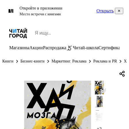
Откройте в приложении
Открыть
Место встречи с книгами
Магазины
Акции
Распродажа
Читай-школа
Сертификаты
П
Книги
Бизнес-книги
Маркетинг. Реклама
Реклама и PR
Ха
+2