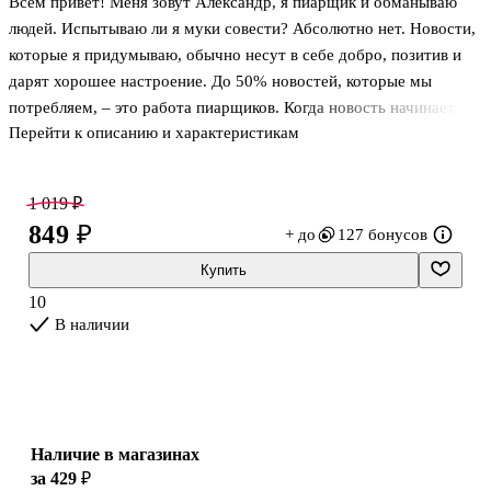
Всем привет! Меня зовут Александр, я пиарщик и обманываю
людей. Испытываю ли я муки совести? Абсолютно нет. Новости,
которые я придумываю, обычно несут в себе добро, позитив и
дарят хорошее настроение. До 50% новостей, которые мы
потребляем, – это работа пиарщиков. Когда новость начинает
Перейти к описанию и характеристикам
жить собственной жизнью и обрастает все новыми
подробностями, когда ее обсуждают эксперты, звездные гости в
студиях ток-шоу или даже комментируют политики – в такие
1 019 ₽
мгновения я испытываю настоящий оргазм. Ведь всю эту
849 ₽
+ до
127 бонусов
шумиху поднял я!
Это называется хайп или взрывной PR. В этой книге я расскажу о
Купить
том, почему такой вид рекламы становится чрезвычайно
10
популярным и станет еще более востребованным в будущем. П
В наличии
Наличие в магазинах
за 429 ₽