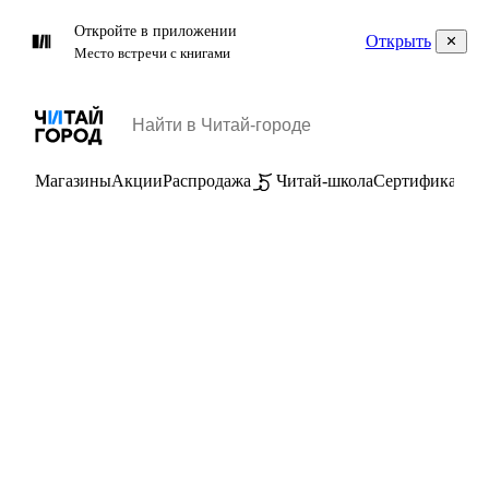
Откройте в приложении
Открыть
Место встречи с книгами
Магазины
Акции
Распродажа
Читай-школа
Сертификаты
П