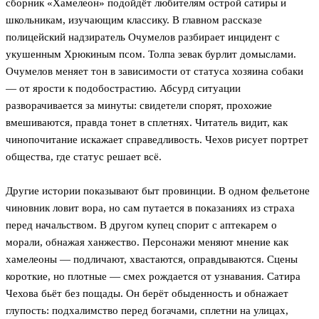
сборник «Хамелеон» подойдёт любителям острой сатиры и
школьникам, изучающим классику. В главном рассказе
полицейский надзиратель Очумелов разбирает инцидент с
укушенным Хрюкиным псом. Толпа зевак бурлит домыслами.
Очумелов меняет тон в зависимости от статуса хозяина собаки
— от ярости к подобострастию. Абсурд ситуации
разворачивается за минуты: свидетели спорят, прохожие
вмешиваются, правда тонет в сплетнях. Читатель видит, как
чинопочитание искажает справедливость. Чехов рисует портрет
общества, где статус решает всё.
Другие истории показывают быт провинции. В одном фельетоне
чиновник ловит вора, но сам путается в показаниях из страха
перед начальством. В другом купец спорит с аптекарем о
морали, обнажая ханжество. Персонажи меняют мнение как
хамелеоны — подличают, хвастаются, оправдываются. Сцены
короткие, но плотные — смех рождается от узнавания. Сатира
Чехова бьёт без пощады. Он берёт обыденность и обнажает
глупость: подхалимство перед богачами, сплетни на улицах,