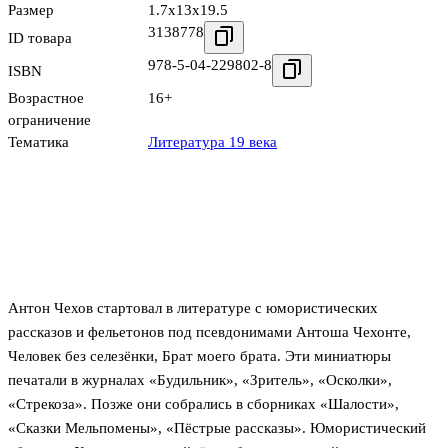
Размер
1.7x13x19.5
3138778
ID товара
978-5-04-229802-8
ISBN
Возрастное
16+
ограничение
Тематика
Литература 19 века
Антон Чехов стартовал в литературе с юмористических
рассказов и фельетонов под псевдонимами Антоша Чехонте,
Человек без селезёнки, Брат моего брата. Эти миниатюры
печатали в журналах «Будильник», «Зритель», «Осколки»,
«Стрекоза». Позже они собрались в сборниках «Шалости»,
«Сказки Мельпомены», «Пёстрые рассказы». Юмористический