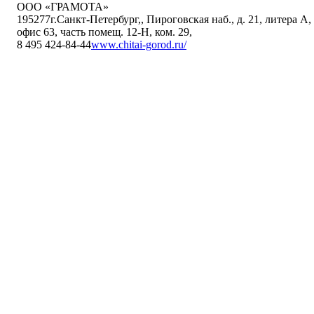
ООО «ГРАМОТА»
195277
г.Санкт-Петербург,
,
Пироговская наб., д. 21, литера А,
офис 63, часть помещ. 12-Н, ком. 29
,
8 495 424-84-44
www.chitai-gorod.ru/