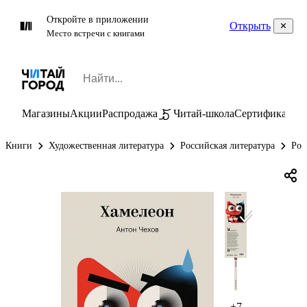
Откройте в приложении
Открыть
Место встречи с книгами
Магазины
Акции
Распродажа
Читай-школа
Сертификаты
П
Книги
Художественная литература
Российская литература
Рос
+7