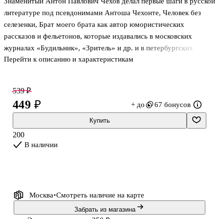
Знаменитый Антон Павлович Чехов делал первые шаги в русской
литературе под псевдонимами Антоша Чехонте, Человек без
селезенки, Брат моего брата как автор юмористических
рассказов и фельетонов, которые издавались в московских
журналах «Будильник», «Зритель» и др. и в петербургских
Перейти к описанию и характеристикам
еженедельниках «Осколки» и «Стрекоза», а впоследствии вошли
в первые книги начинающего автора. Эти рассказы из первых
сборников — «Шалости», «Сказки Мельпомены» и «Пестрые
539 ₽
рассказы» — знаменуют начало становления писателя как
449 ₽
+ до
67 бонусов
мастера сатиры и реализма, сочетающего юмор с глубокой
жизненной правдой.
Купить
200
«100 из 100. Дизайнерская серия» — это коллаборация между
В наличии
«ЭКСМО» и Яндексом, в рамках которой современные диз
Москва
Смотреть наличие
на карте
Забрать из магазина