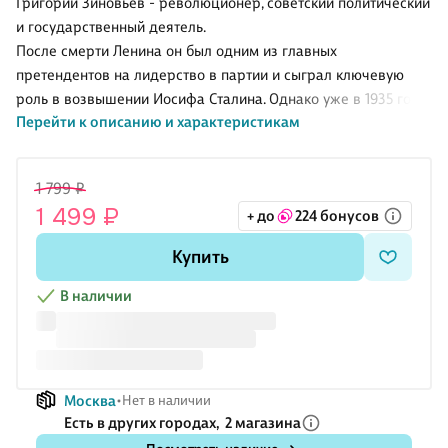
Григорий Зиновьев - революционер, советский политический
и государственный деятель.
После смерти Ленина он был одним из главных
претендентов на лидерство в партии и сыграл ключевую
роль в возвышении Иосифа Сталина. Однако уже в 1935 году
Перейти к описанию и характеристикам
Зиновьева арестовали и вскоре расстреляли.
Как вышло, что такого влиятельного человека приговорили к
высшей мере наказания?
1 799 ₽
Зиновьев - террорист, готовивший покушение на Сталина,
1 499 ₽
+ до
224 бонусов
или очередная жертва политических интриг? Разгадать эти
тайны удалось доктору исторических наук Юрию Жукову.
Купить
Перед вами не просто политическая биография, а
убедительное историческое расследование с редкими
В наличии
документальными свидетельствами: письмами,
выступлениями и воспом
Москва
Нет в наличии
Есть в других городах,
2 магазина