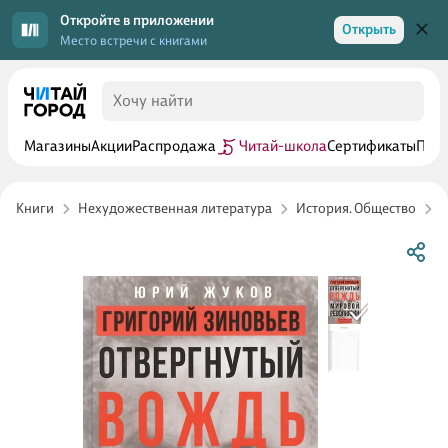
Откройте в приложении
Открыть
Место встречи с книгами
Магазины
Акции
Распродажа
Читай-школа
Сертификаты
Прог
Книги
Нехудожественная литература
История. Общество
Р