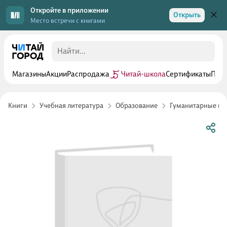
Откройте в приложении
Открыть
Место встречи с книгами
Магазины
Акции
Распродажа
Читай-школа
Сертификаты
Прог
Книги
Учебная литература
Образование
Гуманитарные п