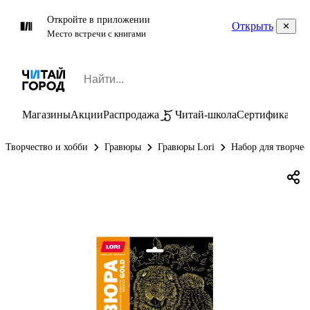
Откройте в приложении
Открыть
Место встречи с книгами
Магазины
Акции
Распродажа
Читай-школа
Сертификаты
П
Творчество и хобби
Гравюры
Гравюры Lori
Набор для творчес