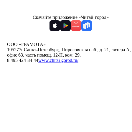
Скачайте приложение «Читай-город»
ООО «ГРАМОТА»
195277
г.Санкт-Петербург,
,
Пироговская наб., д. 21, литера А,
офис 63, часть помещ. 12-Н, ком. 29
,
8 495 424-84-44
www.chitai-gorod.ru/