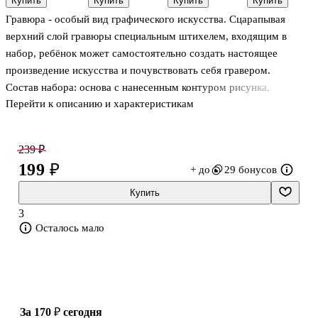
Купить
Купить
Купить
Купить
Скретчинг.
Гравюра с
«Спящий
Гравюра с
Гравюра - особый вид графического искусства. Сцарапывая
Гравюра
эффектом
милый
эффектом
«Пышные
серебра
котенок», 30
серебра
верхний слой гравюры специальным штихелем, входящим в
пионы»,
«Любопытные
х 40 см,
«Полосатый
набор, ребёнок может самостоятельно создать настоящее
цветная
коты», А4
Рыжий Кот
кот», А4
произведение искусства и почувствовать себя гравером.
Состав набора: основа с нанесенным контуром рисунка,
Перейти к описанию и характеристикам
специальный штихель, инструкция.
239 ₽
199 ₽
+ до
29 бонусов
Купить
3
Осталось мало
за 170 ₽
сегодня