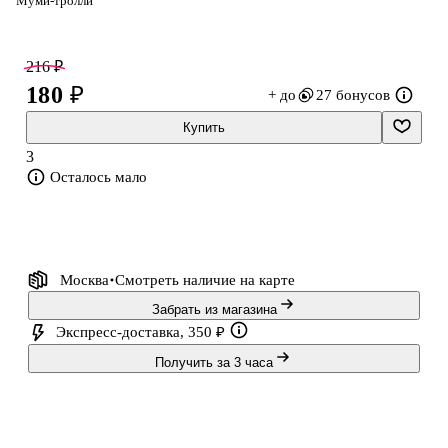
Муми-тролли
Занятие развивает усидчивость, точность движений и мелкую
моторику, а готовую работу приятно подарить или украсить ею
216 ₽
детскую комнату. Набор Lori рассчитан на детей от 6 лет: всё
180 ₽
+ до
27 бонусов
необходимое уже в комплекте, остаётся выбрать удобное место
и творить в своём темпе.
Купить
3
Осталось мало
Москва
Смотреть наличие
на карте
Забрать из магазина
Экспресс-доставка, 350 ₽
Получить за 3 часа