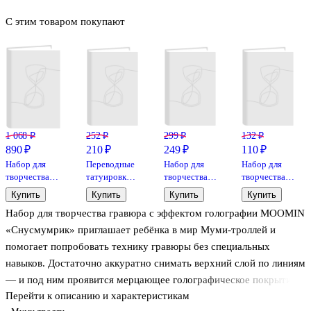
С этим товаром покупают
1 068 ₽
252 ₽
299 ₽
132 ₽
890 ₽
210 ₽
249 ₽
110 ₽
Набор для
Переводные
Набор для
Набор для
творчества
татуировки
творчества
творчества
Mozabrick.
для лица.
Lori.
LORI
Купить
Купить
Купить
Купить
Алмазная
Татушки
Скретчинг
Увлекательная
Набор для творчества гравюра с эффектом голографии MOOMIN
мозаика
веснушки.
«Истории
мозаика
«QBRIX Pop-
Бабочки
юных
(набор
«Снусмумрик» приглашает ребёнка в мир Муми-троллей и
Art», А4, на
ниндзя.
малый)
помогает попробовать технику гравюры без специальных
подрамнике
Молодые
Гномик
навыков. Достаточно аккуратно снимать верхний слой по линиям
воины»
Км-020
— и под ним проявится мерцающее голографическое покрытие,
Перейти к описанию и характеристикам
которое красиво переливается на свету.