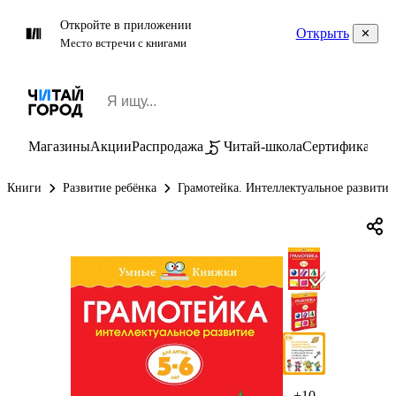
Откройте в приложении
Открыть
Место встречи с книгами
Магазины
Акции
Распродажа
Читай-школа
Сертификаты
П
Книги
Развитие ребёнка
Грамотейка. Интеллектуальное развитие 
+10