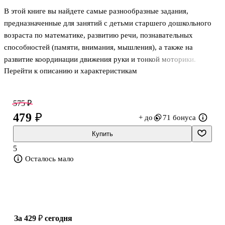
В этой книге вы найдете самые разнообразные задания,
предназначенные для занятий с детьми старшего дошкольного
возраста по математике, развитию речи, познавательных
способностей (памяти, внимания, мышления), а также на
развитие координации движения руки и тонкой моторики.
Перейти к описанию и характеристикам
Малыши смогут узнать много нового и интересного об
окружающем мире, развить свои творческие способности. .С
книгой легко и удобно работать, и для маленьких учеников
575 ₽
занятия превратятся в веселую и увлекательную игру.
479 ₽
+ до
71 бонуса
Купить
5
Осталось мало
за 429 ₽
сегодня