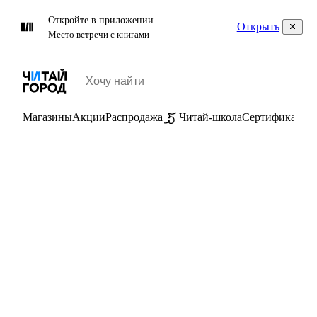
Откройте в приложении
Открыть
Место встречи с книгами
Магазины
Акции
Распродажа
Читай-школа
Сертификаты
П