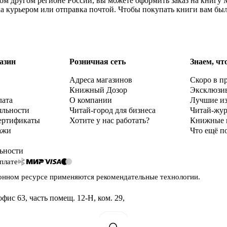
ом другом регионе России, вы можете оформить заказ на книгу
ка курьером или отправка почтой. Чтобы покупать книги вам бы
азин
Розничная сеть
Знаем, чт
Адреса магазинов
Скоро в п
Книжный Дозор
Эксклюзи
лата
О компании
Лучшие и
яльности
Читай-город для бизнеса
Читай-жу
ертификаты
Хотите у нас работать?
Книжные 
ажи
Что ещё п
ьности
плате
онном ресурсе применяются
рекомендательные технологии
.
офис 63, часть помещ. 12-Н, ком. 29
,