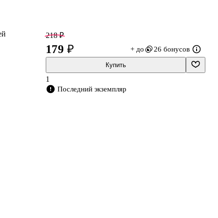
ей
218 ₽
179 ₽
+ до
26 бонусов
Купить
1
Последний экземпляр