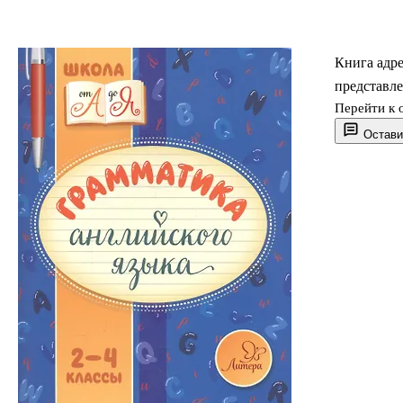
Книга адр
представл
Перейти к 
Остави