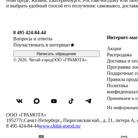
Новгороде, Казани, Екатеринбурге, Ростове-на-Дону или люб
и выбрать удобный способ его получения: самовывоз, достав
8 495 424-84-44
Интернет-маг
Вопросы и ответы
Поучаствовать в интервью
Акции
Написать обращение
Распродажа
© 2026, Читай-город
ООО «ГРАМОТА»
Доставка и оп
Программа ло
Подарочные с
Правила прод
Политика
конфиденциал
Принимаем к о
На информаци
ООО «ГРАМОТА»
195277
г.Санкт-Петербург,
,
Пироговская наб., д. 21, литера А, 
8 495 424-84-44
www.chitai-gorod.ru/