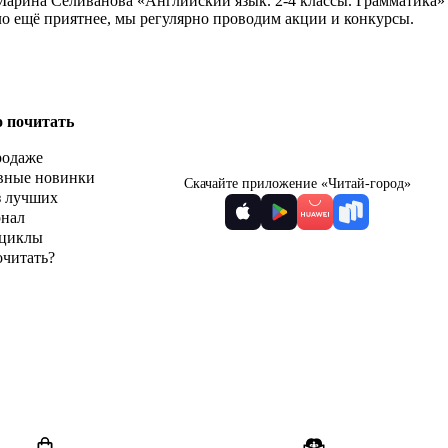
 Марина Селиванова «Английский язык. 2-4 классы. Грамматика»
ло ещё приятнее, мы регулярно проводим акции и конкурсы.
о почитать
родаже
вные новинки
Скачайте приложение «Читай-город»
з лучших
рнал
циклы
очитать?