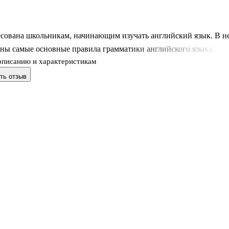
есована школьникам, начинающим изучать английский язык. В н
ены самые основные правила грамматики английского языка.
описанию и характеристикам
ть отзыв