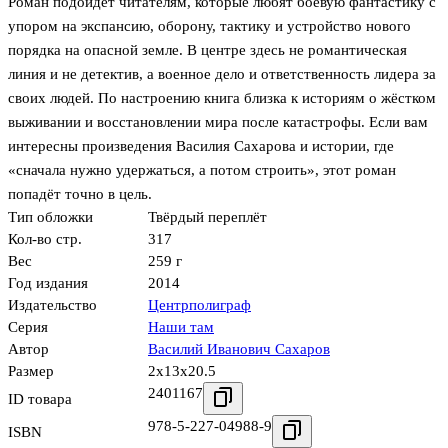
Роман подойдёт читателям, которые любят боевую фантастику с
упором на экспансию, оборону, тактику и устройство нового
порядка на опасной земле. В центре здесь не романтическая
линия и не детектив, а военное дело и ответственность лидера за
своих людей. По настроению книга близка к историям о жёстком
выживании и восстановлении мира после катастрофы. Если вам
интересны произведения Василия Сахарова и истории, где
«сначала нужно удержаться, а потом строить», этот роман
попадёт точно в цель.
Тип обложки
Твёрдый переплёт
Кол-во стр.
317
Вес
259 г
Год издания
2014
Издательство
Центрполиграф
Серия
Наши там
Автор
Василий Иванович Сахаров
Размер
2x13x20.5
2401167
ID товара
978-5-227-04988-9
ISBN