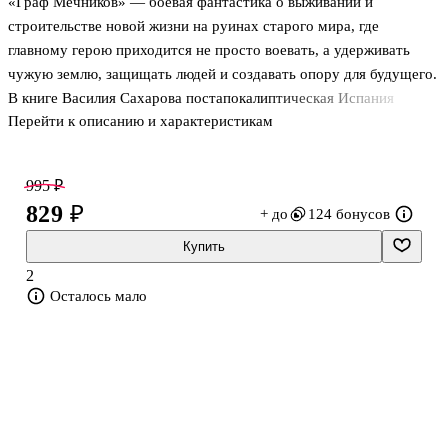
«Граф Мечников» — боевая фантастика о выживании и
строительстве новой жизни на руинах старого мира, где
главному герою приходится не просто воевать, а удерживать
чужую землю, защищать людей и создавать опору для будущего.
В книге Василия Сахарова постапокалиптическая Испания
Перейти к описанию и характеристикам
показана как опасная территория, где рядом существуют набеги,
торговые походы, поиск трофеев и тяжёлая работа по
восстановлению инфраструктуры. Это роман из цикла
995 ₽
«Кубанская Конфедерация», и в нём важны не только
829 ₽
+ до
124 бонусов
столкновения с врагом, но и сама идея форпоста цивилизации
среди одичавших земель. Здесь сила нужна не ради похода, а
Купить
ради порядка, безопасности и права остаться.
2
Осталось мало
О чём книга
По приказу диктатора Куб