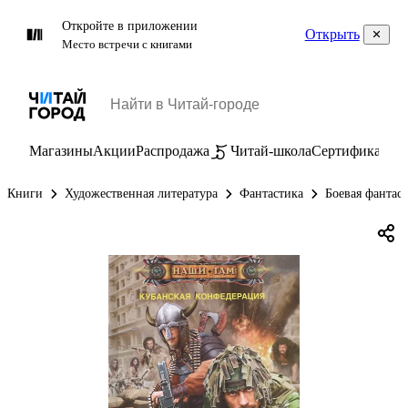
Откройте в приложении
Открыть
Место встречи с книгами
Магазины
Акции
Распродажа
Читай-школа
Сертификаты
П
Книги
Художественная литература
Фантастика
Боевая фантас