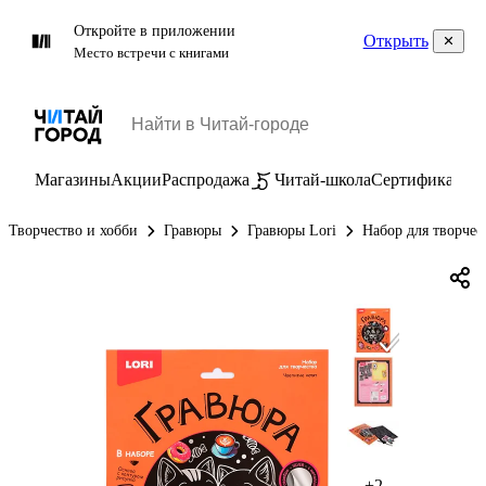
Откройте в приложении
Открыть
Место встречи с книгами
Магазины
Акции
Распродажа
Читай-школа
Сертификаты
П
Творчество и хобби
Гравюры
Гравюры Lori
Набор для творчес
+2