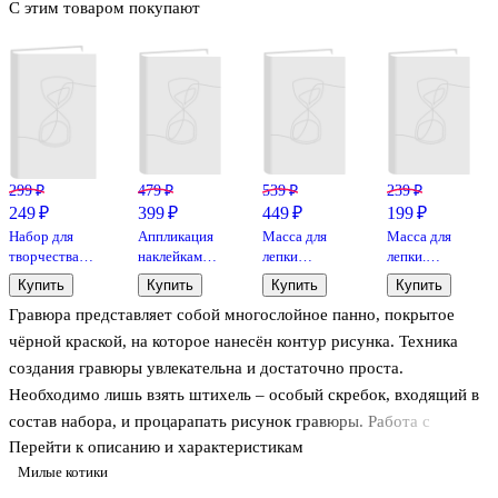
С этим товаром покупают
299 ₽
479 ₽
539 ₽
239 ₽
249 ₽
399 ₽
449 ₽
199 ₽
Набор для
Аппликация
Масса для
Масса для
творчества
наклейками
лепки
лепки.
Lori.
по номерам
«Суперлёгкий
Легкий
Купить
Купить
Купить
Купить
Скретчинг.
«Сумеречные
пластилин»,
пластилин,
Гравюра представляет собой многослойное панно, покрытое
Гравюра
коты»
36 цветов,
12 цветов, 3
«Животные
пластиковые
стека
чёрной краской, на которое нанесён контур рисунка. Техника
классика.
стеки 3
создания гравюры увлекательна и достаточно проста.
Кошечка»
штуки
Необходимо лишь взять штихель – особый скребок, входящий в
состав набора, и процарапать рисунок гравюры. Работа с
Перейти к описанию и характеристикам
гравюрой развивает усидчивость, внимательность и образное
Милые котики
мышление. А чтобы готовая гравюра заиграла по-новому, можно