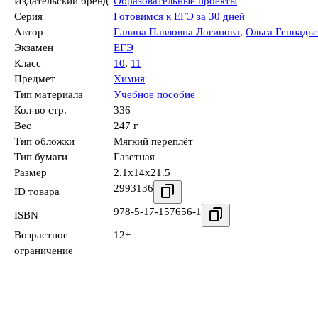
Издательский бренд
Образовательные проекты
Серия
Готовимся к ЕГЭ за 30 дней
Автор
Галина Павловна Логинова
,
Ольга Геннадь
Экзамен
ЕГЭ
Класс
10
,
11
Предмет
Химия
Тип материала
Учебное пособие
Кол-во стр.
336
Вес
247 г
Тип обложки
Мягкий переплёт
Тип бумаги
Газетная
Размер
2.1x14x21.5
2993136
ID товара
978-5-17-157656-1
ISBN
Возрастное
12+
ограничение