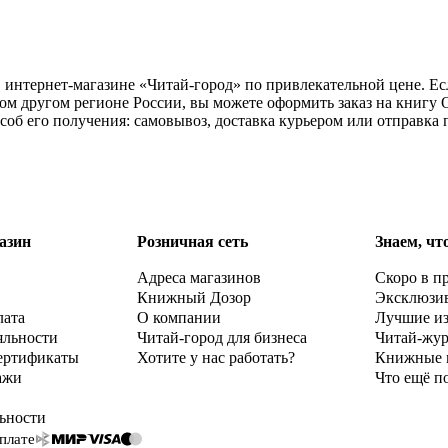
в интернет-магазине «Читай-город» по привлекательной цене. Е
бом другом регионе России, вы можете оформить заказ на книгу
соб его получения: самовывоз, доставка курьером или отправка 
азин
Розничная сеть
Знаем, чт
Адреса магазинов
Скоро в п
Книжный Дозор
Эксклюзи
лата
О компании
Лучшие и
яльности
Читай-город для бизнеса
Читай-жу
ертификаты
Хотите у нас работать?
Книжные 
ажи
Что ещё п
ьности
плате