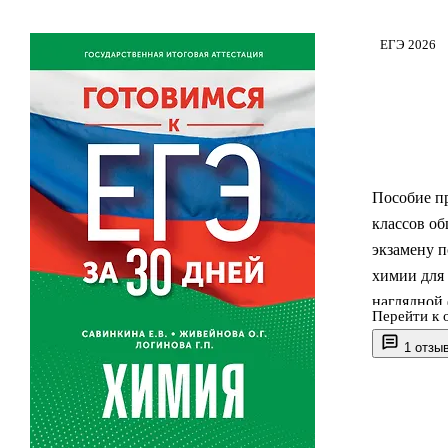
ЕГЭ 2026
Пособие п
классов о
экзамену п
химии для 
наглядной 
Перейти к 
повторить 
1 отзы
полученные
Практичес
экзаменаци