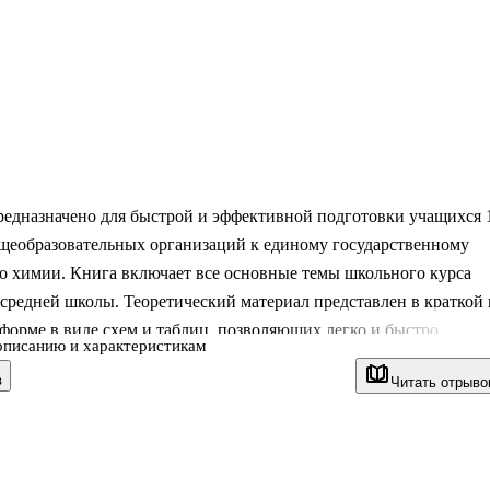
редназначено для быстрой и эффективной подготовки учащихся 
бщеобразовательных организаций к единому государственному
о химии. Книга включает все основные темы школьного курса
средней школы. Теоретический материал представлен в краткой 
форме в виде схем и таблиц, позволяющих легко и быстро
описанию и характеристикам
пройденный в школе курс, систематизировать и углубить
в
Читать отрыво
 за время обучения знания.
кая часть пособия содержит тренировочные варианты
онных работ, что дает отличную возможность овладеть