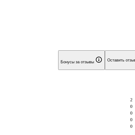
ыми умениями и навыками для успешного прохождения итогово
. Преподаватели химии могут использовать пособие
Оставить отзы
Бонусы за отзывы
2
0
0
0
0