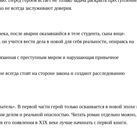
ью. Перед героем встаёт не только задача раскрыть преступление
ко не всегда заслуживают доверия.
а, после аварии оказавшийся в теле студента, сына вице-
он учится вести дела в новой для себя реальности, опираясь на
вязанная с преступным миром и нарушающая привычное
 всегда стоят на стороне закона и создают расследованию
тель». В первой части герой только осваивается в новой эпохе 
ным делом и реальной опасностью. Читать роман отдельно можно,
в его появления в XIX веке лучше начинать с первой книги.