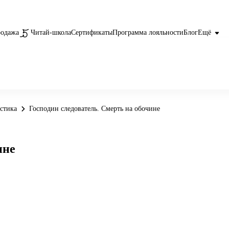
родажа
Читай-школа
Сертификаты
Программа лояльности
Блог
Ещё
астика
Господин следователь. Смерть на обочине
ине