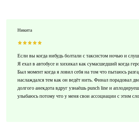
Никита
Если вы когда нибудь болтали с таксистом ночью и слуш
Я ехал в автобусе и хихикал как сумасшедший когда ге
Был момент когда я ловил себя на том что пытаюсь разг
наслаждался тем как он ведёт нить. Финал порадовал д
долгого анекдота вдруг узнаёшь punch line и аплодируе
улыбаюсь потому что у меня свои ассоциации с этим сл