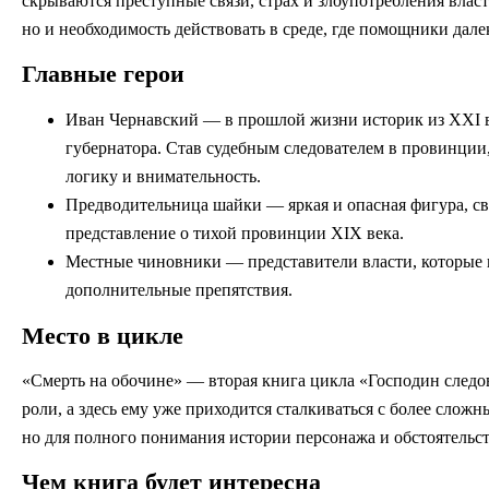
скрываются преступные связи, страх и злоупотребления власт
но и необходимость действовать в среде, где помощники дале
Главные герои
Иван Чернавский — в прошлой жизни историк из XXI век
губернатора. Став судебным следователем в провинции, 
логику и внимательность.
Предводительница шайки — яркая и опасная фигура, с
представление о тихой провинции XIX века.
Местные чиновники — представители власти, которые не
дополнительные препятствия.
Место в цикле
«Смерть на обочине» — вторая книга цикла «Господин следова
роли, а здесь ему уже приходится сталкиваться с более слож
но для полного понимания истории персонажа и обстоятельст
Чем книга будет интересна