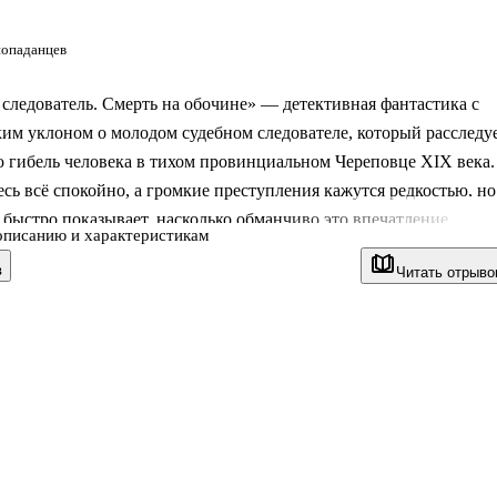
попаданцев
следователь. Смерть на обочине» — детективная фантастика с
им уклоном о молодом судебном следователе, который расследу
 гибель человека в тихом провинциальном Череповце XIX века.
сь всё спокойно, а громкие преступления кажутся редкостью, но
 быстро показывает, насколько обманчиво это впечатление.
описанию и характеристикам
рой — человек из XXI века, оказавшийся в России позапрошлог
в
Читать отрыво
где приходится полагаться не на современные методы, а на
ьность, логику и личную смелость. Это вторая книга цикла, в
стное расследование выводит героя на куда более серьёзные
провинциальной жизни.
нига
е дороги н