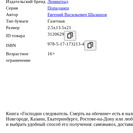
Издательский бренд
Ленинград
Серия
Попаданец
Автор
Евгений Васильевич Шалашов
Тип бумаги
Газетная
Размер
2.5x13.5x21
3120629
ID товара
978-5-17-173213-4
ISBN
Возрастное
16+
ограничение
Книга «Господин следователь. Смерть на обочине» есть в на
Новгороде, Казани, Екатеринбурге, Ростове-на-Дону или лю
и выбрать удобный способ его получения: самовывоз, достав