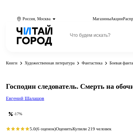
Россия, Москва
Магазины
Акции
Расп
Книги
Художественная литература
Фантастика
Боевая фант
Господин следователь. Смерть на обоч
Евгений Шалашов
-17%
5.0
(6 оценок)
Оценить
Купили 219 человек