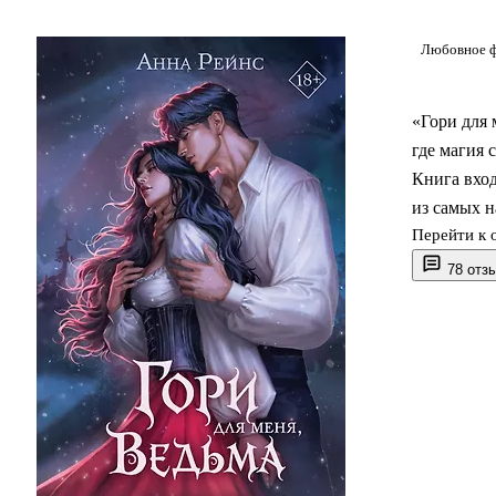
Любовное ф
«Гори для 
где магия 
Книга вход
из самых н
Перейти к 
рядом с то
между геро
78 отз
и чувство,
читателям,
интригах и
О чём к