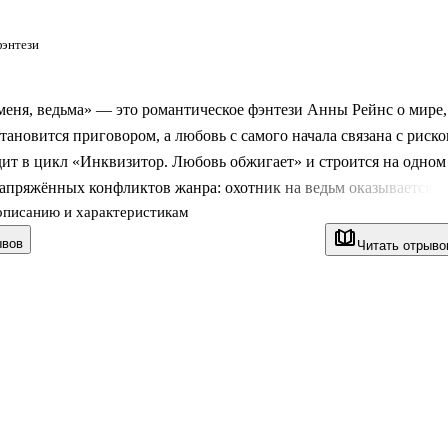
энтези
меня, ведьма» — это романтическое фэнтези Анны Рейнс о мире,
становится приговором, а любовь с самого начала связана с риско
ит в цикл «Инквизитор. Любовь обжигает» и строится на одном
апряжённых конфликтов жанра: охотник на ведьм оказывается
описанию и характеристикам
й, кого должен уничтожить. Здесь нет безопасной дистанции
ями. Есть королевский двор, древняя клятва, борьба за выживан
ывов
Читать отрыво
 которое возникает вопреки страху и вражде. Роман подойдёт
 которым нравятся истории о запретной силе, придворных
 отношениях, где каждый шаг может изменить чужую судьбу.
нига: