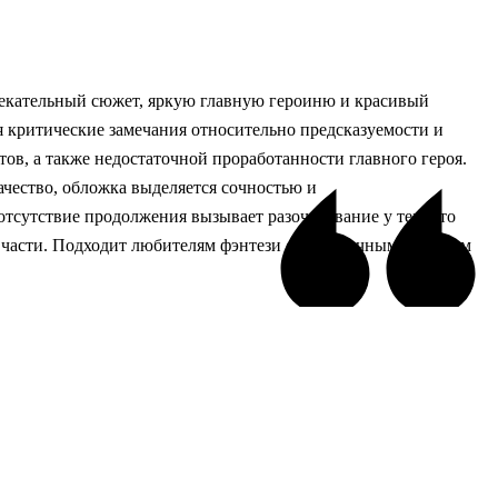
екательный сюжет, яркую главную героиню и красивый
я критические замечания относительно предсказуемости и
в, а также недостаточной проработанности главного героя.
качество, обложка выделяется сочностью и
отсутствие продолжения вызывает разочарование у тех, кто
 части. Подходит любителям фэнтези с динамичным сюжетом