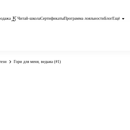
родажа
Читай-школа
Сертификаты
Программа лояльности
Блог
Ещё
тези
Гори для меня, ведьма (#1)