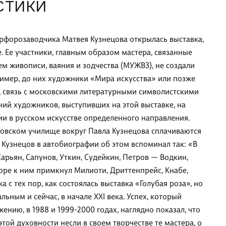
СТИКИ
рфорозаводчика Матвея Кузнецова открылась выставка,
. Ее участники, главным образом мастера, связанные
 живописи, ваяния и зодчества (МУЖВЗ), не создали
имер, до них художники «Мира искусства» или позже
в, связь с московскими литературными символистскими
ний художников, выступивших на этой выставке, на
ии в русском искусстве определенного направления.
осковском училище вокруг Павла Кузнецова сплачиваются
 Кузнецов в автобиографии об этом вспоминал так: «В
арьян, Сапунов, Уткин, Судейкин, Петров — Водкин,
коре к ним примкнул Милиоти, Дриттенпрейс, Кнабе,
 с тех пор, как состоялась выставка «Голубая роза», но
льным и сейчас, в начале XXI века. Успех, который
нию, в 1988 и 1999-2000 годах, наглядно показал, что
той духовности несли в своем творчестве те мастера, о