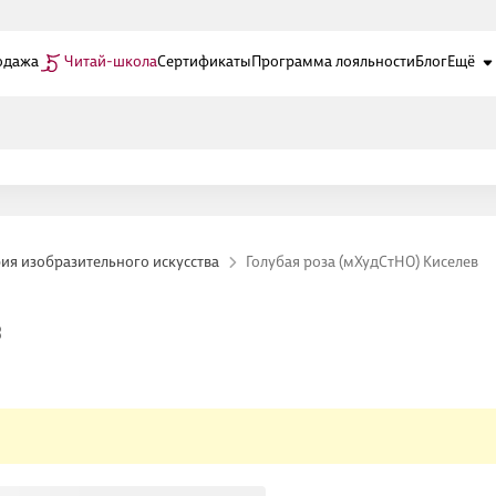
одажа
Читай-школа
Сертификаты
Программа лояльности
Блог
Ещё
ия изобразительного искусства
Голубая роза (мХудСтНО) Киселев
в