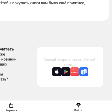
 Чтобы покупать книги вам было ещё приятнее,
очитать
аже
 новинки
Скачайте приложение «Читай-
чших
город»
лы
ать?
Корзина
Войти