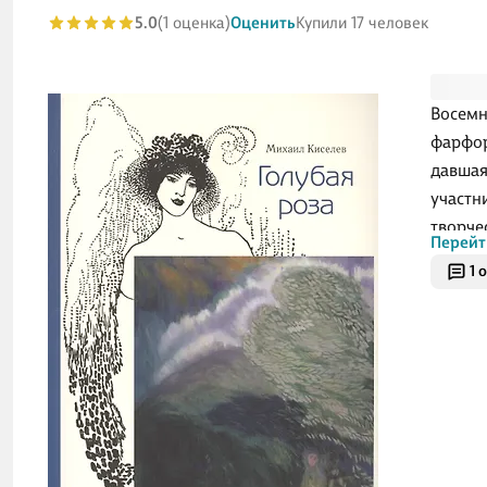
5.0
(1 оценка)
Оценить
Купили 17 человек
Восемн
фарфор
давшая
участн
творче
Перейт
ваяния
1 
оформл
«Мира 
общнос
символ
произв
званно
русско