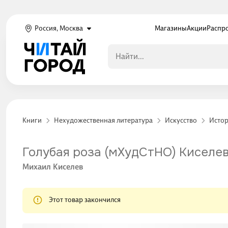
Россия, Москва
Магазины
Акции
Распр
Книги
Нехудожественная литература
Искусство
Истор
Голубая роза (мХудСтНО) Киселе
Михаил Киселев
Этот товар закончился