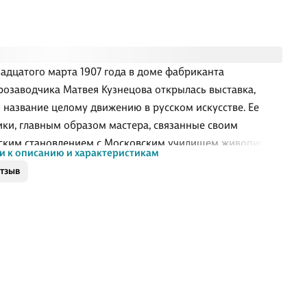
адцатого марта 1907 года в доме фабриканта
озаводчика Матвея Кузнецова открылась выставка,
 название целому движению в русском искусстве. Ее
ики, главным образом мастера, связанные своим
ским становлением с Московским училищем живописи,
и к описанию и характеристикам
 и зодчества (МУЖВЗ), не создали организационно
отзыв
енного объединения, как, например, до них художники
искусства» или позже «Бубнового валета». Тем не менее,
ть интересов, связь с московскими литературными
истскими кругами, а так же пластические особенности
едений художников, выступивших на этой выставке, на
й «Голубая роза», позволили говорить о появлении в
м искусстве определенного н