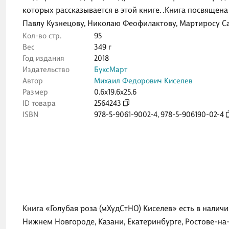
которых рассказывается в этой книге. .Книга посвящен
Павлу Кузнецову, Николаю Феофилактову, Мартиросу Са
Кол-во стр.
95
Вес
349 г
Год издания
2018
Издательство
БуксМарт
Автор
Михаил Федорович Киселев
Размер
0.6x19.6x25.6
ID товара
2564243
ISBN
978-5-9061-9002-4
,
978-5-906190-02-4
Книга «Голубая роза (мХудСтНО) Киселев» есть в налич
Нижнем Новгороде, Казани, Екатеринбурге, Ростове-на