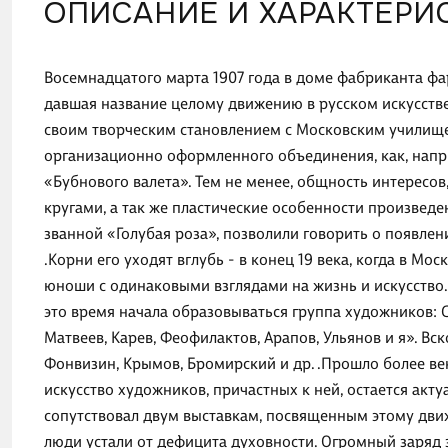
ОПИСАНИЕ И ХАРАКТЕРИ
Восемнадцатого марта 1907 года в доме фабриканта фа
давшая название целому движению в русском искусстве
своим творческим становлением с Московским училищем
организационно оформленного объединения, как, напр
«Бубнового валета». Тем не менее, общность интересо
кругами, а так же пластические особенности произведе
званной «Голубая роза», позволили говорить о появлен
.Корни его уходят вглубь - в конец 19 века, когда в М
юноши с одинаковыми взглядами на жизнь и искусство.
это время начала образовываться группа художников: С
Матвеев, Карев, Феофилактов, Арапов, Ульянов и я». Вс
Фонвизин, Крымов, Бромирский и др. .Прошло более века
искусство художников, причастных к ней, остается актуа
сопутствовал двум выставкам, посвященным этому движе
люди устали от дефицита духовности. Огромный заряд э