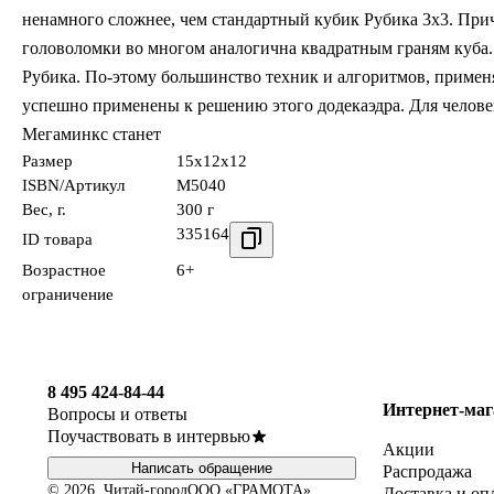
ненамного сложнее, чем стандартный кубик Рубика 3x3. Прич
головоломки во многом аналогична квадратным граням куба. 
Рубика. По-этому большинство техник и алгоритмов, примен
успешно применены к решению этого додекаэдра. Для человек
Мегаминкс станет
Размер
15x12x12
ISBN/Артикул
M5040
Вес, г.
300 г
335164
ID товара
Возрастное
6+
ограничение
8 495 424-84-44
Интернет-маг
Вопросы и ответы
Поучаствовать в интервью
Акции
Написать обращение
Распродажа
© 2026, Читай-город
ООО «ГРАМОТА»
Доставка и оп