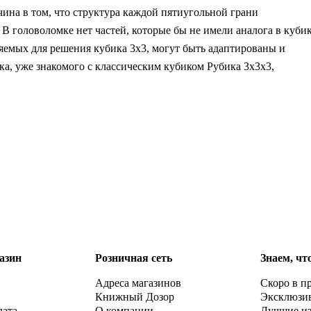
ина в том, что структура каждой пятиугольной грани
В головоломке нет частей, которые бы не имели аналога в куби
яемых для решения кубика 3х3, могут быть адаптированы и
а, уже знакомого с классическим кубиком Рубика 3x3x3,
азин
Розничная сеть
Знаем, чт
Адреса магазинов
Скоро в п
Книжный Дозор
Эксклюзи
лата
О компании
Лучшие и