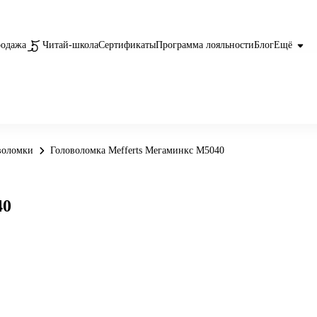
родажа
Читай-школа
Сертификаты
Программа лояльности
Блог
Ещё
воломки
Головоломка Mefferts Мегаминкс M5040
40