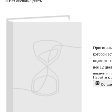
Нет оценок
Оценить
Оригинальн
которой ес
подвижных 
нее 12 цве
вокруг сво
Перейти к 
Мегаминкс 
Остави
головолом
возможных 
Однако, с
Рубика 3x3