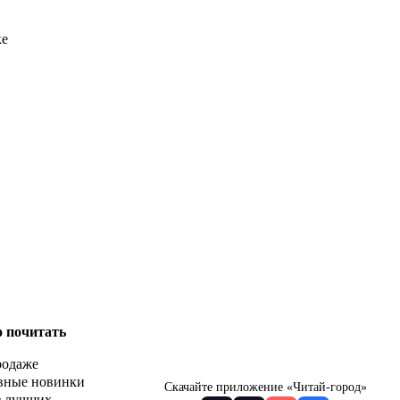
ке
о почитать
родаже
вные новинки
Скачайте приложение «Читай-город»
з лучших