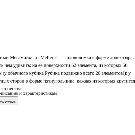
ый Мегаминкс от Meffert's — головоломка в форме додекаэдра,
ть чем удивить: на ее поверхности 62 элемента, из которых 50
(у обычного кубика Рубика подвижно всего 20 элементов!); у
тных сторон в форме пятиугольника, каждая из которых крутится
его центра
описанию и характеристикам
выглядит гораздо сложнее кубика Рубика, и действительно, эта
ть отзыв
ка способна принимать в миллиарды раз большее количество
сочетаний (примерно 1063 против 1019 у кубика Рубика).
обрать Мегаминкс ненамного сложнее, чем стандартный кубик
. Причина в том, что структура каждой пятиугольной грани