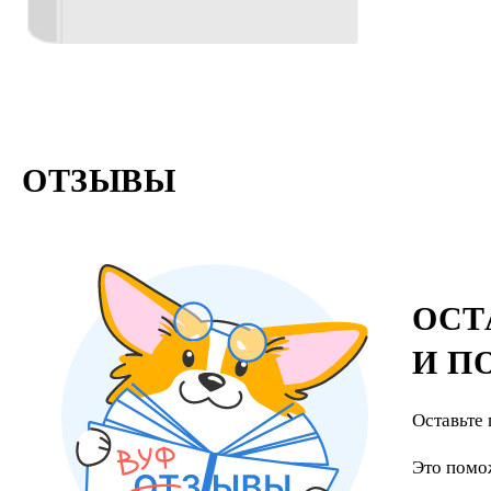
головолом
ОТЗЫВЫ
ОСТ
И П
Оставьте 
Это помо