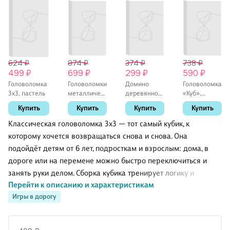
624 ₽
874 ₽
374 ₽
738 ₽
499 ₽
699 ₽
299 ₽
590 ₽
Головоломка
Головоломки
Домино
Головоломка
3х3, пастель
металлические,
деревянное
«Куб»,
в наборе,
классическое
5,5х5,5х5,5 см
Купить
Купить
Купить
Купить
15х15,5х2 см
в
деревянной
Классическая головоломка 3х3 — тот самый кубик, к
коробке,
которому хочется возвращаться снова и снова. Она
Десятое
подойдёт детям от 6 лет, подросткам и взрослым: дома, в
королевство
дороге или на перемене можно быстро переключиться и
занять руки делом. Сборка кубика тренирует логику и
Перейти к описанию и характеристикам
мышление, развивает внимание, концентрацию и память, а
Игры в дорогу
также мелкую моторику. Головоломка поставляется в
коробке — удобно хранить и дарить. Отличный вариант для
знакомства с миром головоломок и регулярных тренировок.