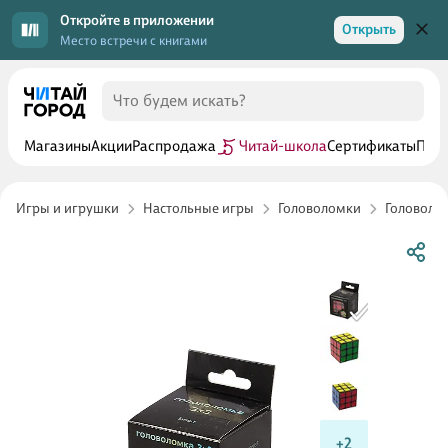
Откройте в приложении
Открыть
Место встречи с книгами
Магазины
Акции
Распродажа
Читай-школа
Сертификаты
Прог
Игры и игрушки
Настольные игры
Головоломки
Головолом
+2