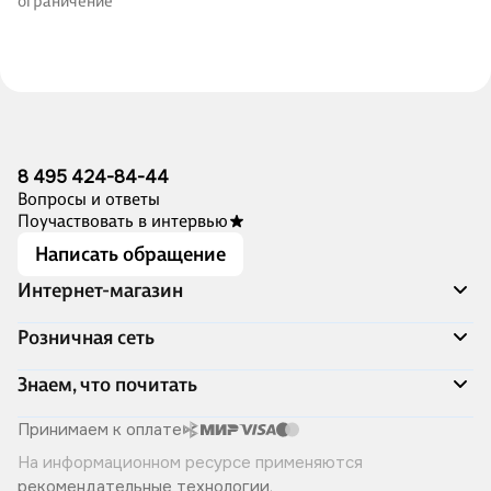
ограничение
8 495 424-84-44
Вопросы и ответы
Поучаствовать в интервью
Написать обращение
Интернет-магазин
Акции
Розничная сеть
Распродажа
Доставка и оплата
Адреса магазинов
Знаем, что почитать
Программа лояльности
Книжный Дозор
Подарочные сертификаты
О компании
Скоро в продаже
Принимаем к оплате
Правила продажи
Читай-город для бизнеса
Эксклюзивные новинки
На информационном ресурсе применяются
Политика конфиденциальности
Хотите у нас работать?
Лучшие из лучших
рекомендательные технологии
.