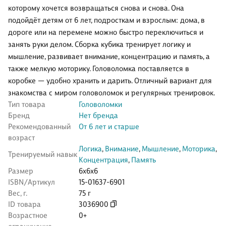
которому хочется возвращаться снова и снова. Она
подойдёт детям от 6 лет, подросткам и взрослым: дома, в
дороге или на перемене можно быстро переключиться и
занять руки делом. Сборка кубика тренирует логику и
мышление, развивает внимание, концентрацию и память, а
также мелкую моторику. Головоломка поставляется в
коробке — удобно хранить и дарить. Отличный вариант для
знакомства с миром головоломок и регулярных тренировок.
Тип товара
Головоломки
Бренд
Нет бренда
Рекомендованный
От 6 лет и старше
возраст
Логика
,
Внимание
,
Мышление
,
Моторика
,
Тренируемый навык
Концентрация
,
Память
Размер
6x6x6
ISBN/Артикул
15-01637-6901
Вес, г.
75 г
ID товара
3036900
Возрастное
0+