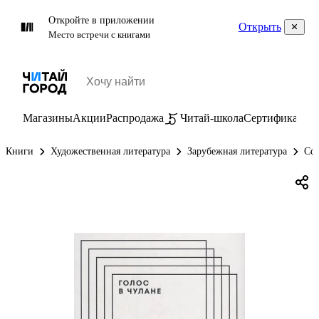
Откройте в приложении
Открыть
Место встречи с книгами
Магазины
Акции
Распродажа
Читай-школа
Сертификаты
П
Книги
Художественная литература
Зарубежная литература
Сов