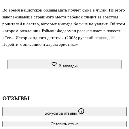
Во время нацистской облавы мать прячет сына в чулан. Из этого
завораживающе страшного места ребенок следит за арестом
родителей и сестер, которых никогда больше не увидит. Об этом
«втором рождении» Рэймон Федерман рассказывает в повести
«Тсс... История одного детства» (2008; русский перевод 2020). В
Перейти к описанию и характеристикам
раннем экспериментальном тексте «Голос в чулане» (1979) он,
заклиная травматический опыт, выстраивает из потока сознания
радикальное литературное письмо — взрывное, безудержное,
одержимое...
В закладки
ОТЗЫВЫ
Бонусы за отзывы
Оставить отзыв