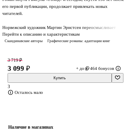
его первой публикации, продолжает привлекать новых
читателей.
Норвежский художник Мартин Эрнстсен переосмысливает
Перейти к описанию и характеристикам
произведение в формате комикса, еще полнее раскрывая его
Скандинавские авторы
Графические романы: адаптации книг
психологическую глубину и подчеркивая средствами графики
отчаянную и безнадежную борьбу героя за жизнь. Оригинальная
трактовка знаменитого романа позволит по-новому взглянуть на
3 719 ₽
историю молодого писателя, страдающего от голода и
3 099 ₽
+ до
464 бонусов
безденежья в Кристиании – «удивительном городе, который не
отпускает никого, покуда не оставит на нем своих отметин».
Купить
3
Графический роман Мартина Эрнстсена удостоился ряда
Осталось мало
престижных литературных премий: премии Браги в номинации
Наличие в магазинах