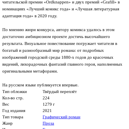
читательской премии «Ordknappen» и двух премий «Grafill» в
номинациях «Лучший комикс года» и «Лучшая литературная
адаптация года» в 2020 году.
По мнению жюри конкурса, автору комикса удалось в этом
достаточно амбициозном проекте достичь высочайшего
результата. Визуальное повествование погружает читателя в
богатый и разнообразный мир романа: от подробных
изображений городской среды 1880-х годов до красочных
видений, лихорадочных фантазий главного героя, наполненных
оригинальными метафорами.
На русском языке публикуется впервые.
Тип обложки
Твёрдый переплёт
Кол-во стр.
224
Вес
1279 г
Год издания
2021
Тип товара
Графический роман
Жанр
Проза