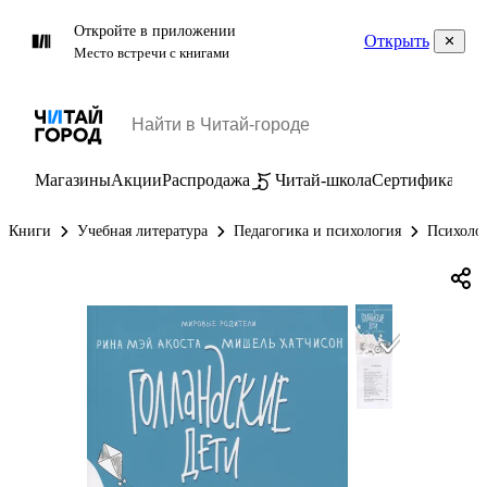
Откройте в приложении
Открыть
Место встречи с книгами
Магазины
Акции
Распродажа
Читай-школа
Сертификаты
П
Книги
Учебная литература
Педагогика и психология
Психолог