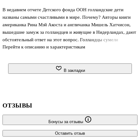
В недавнем отчете Детского фонда ООН голландские дети
названы самыми счастливыми в мире. Почему? Авторы книги
американка Рина Мэй Акоста и англичанка Мишель Хатчисон,
вышедшие замуж за голландцев и живущие в Нидерландах, дают
обстоятельный ответ на этот вопрос. Голландцы сумели
Перейти к описанию и характеристикам
добиться баланса между работой и жизнью: их страна лидирует
в Европе по неполной занятости, они работают в среднем по
двадцать девять часов в неделю, проводя как минимум один
день с родными и находя время для самих себя. Будучи людьми
В закладки
довольно консервативными, в воспитании голландцы
придерживаются традиционных семейных ценностей, дополняя
их уважением как к личности ребенка, так и к личности матери,
жизнь которой не з
ОТЗЫВЫ
Бонусы за отзывы
Оставить отзыв