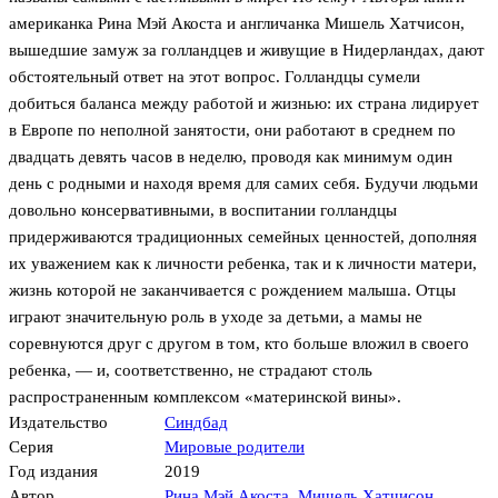
американка Рина Мэй Акоста и англичанка Мишель Хатчисон,
вышедшие замуж за голландцев и живущие в Нидерландах, дают
обстоятельный ответ на этот вопрос. Голландцы сумели
добиться баланса между работой и жизнью: их страна лидирует
в Европе по неполной занятости, они работают в среднем по
двадцать девять часов в неделю, проводя как минимум один
день с родными и находя время для самих себя. Будучи людьми
довольно консервативными, в воспитании голландцы
придерживаются традиционных семейных ценностей, дополняя
их уважением как к личности ребенка, так и к личности матери,
жизнь которой не заканчивается с рождением малыша. Отцы
играют значительную роль в уходе за детьми, а мамы не
соревнуются друг с другом в том, кто больше вложил в своего
ребенка, — и, соответственно, не страдают столь
распространенным комплексом «материнской вины».
Издательство
Синдбад
Серия
Мировые родители
Год издания
2019
Автор
Рина Мэй Акоста
,
Мишель Хатчисон