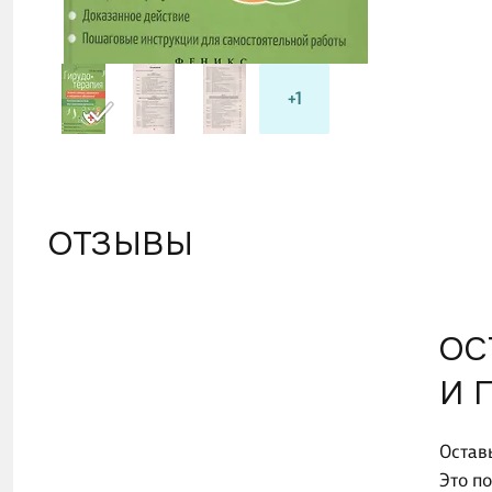
+1
ОТЗЫВЫ
ОС
И 
Остав
Это п