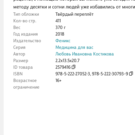
методу десятки и сотни людей уже избавились от многи
Тип обложки
Твёрдый переплёт
Кол-во стр.
411
Вес
370 г
Год издания
2018
Издательство
Феникс
Серия
Медицина для вас
Автор
Любовь Ивановна Костикова
Размер
2.2x13.5x20.7
ID товара
2579416
ISBN
978-5-222-27052-3
,
978-5-222-30793-9
Возрастное
16+
ограничение