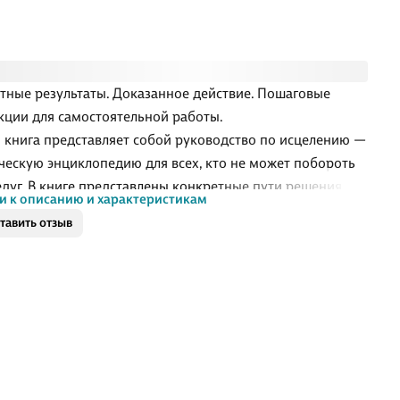
тные результаты. Доказанное действие. Пошаговые
кции для самостоятельной работы.
 книга представляет собой руководство по исцелению —
ческую энциклопедию для всех, кто не может побороть
едуг. В книге представлены конкретные пути решения для
и к описанию и характеристикам
 симптомов и боли, а затем и основных диагнозов при
тавить отзыв
 заболеваниях. Метод комплексной гирудотерапии, не
явшийся никогда ранее в столь полном объеме, дает
ельно эффективные результаты, подтвержденные
ами и официальными заключениями. Практическое
ение методов нетрадиционной медицины в комплексе с
ними открытиями и разработками академиков и
соров современной медицины — авторская