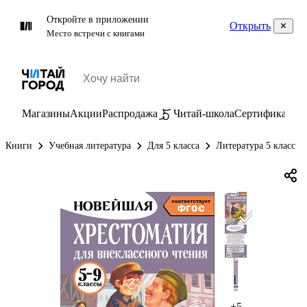
Откройте в приложении
Открыть
Место встречи с книгами
Магазины
Акции
Распродажа
Читай-школа
Сертификаты
П
Книги
Учебная литература
Для 5 класса
Литература 5 класс
+5