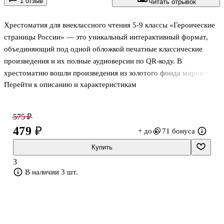
1 отзыв
Читать отрывок
Хрестоматия для внеклассного чтения 5-9 классы «Героические
страницы России» — это уникальный интерактивный формат,
объединяющий под одной обложкой печатные классические
произведения и их полные аудиоверсии по QR-коду. В
хрестоматию вошли произведения из золотого фонда мировой
Перейти к описанию и характеристикам
литературы А.С. Пушкина, Л.Н. Толстого, К.М. Симонова, В.В.
Быкова и других выдающихся писателей, а также стихотворения
современных авторов. Былины, рассказы, повести, стихи
575 ₽
помогают школьникам пережить славные победы и тяжёлые
479 ₽
+ до
71 бонуса
испытания родной страны, лучше понять особенности
национального характера, сформировать гражданскую
Купить
патриотическую позицию. Все произведения отобраны в
3
соответствии с Федеральным государственным
В наличии 3 шт.