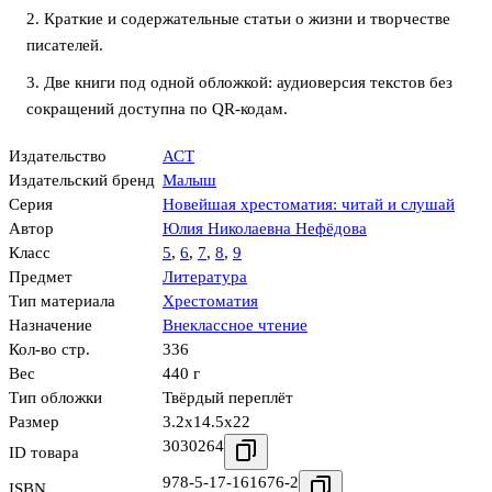
2. Краткие и содержательные статьи о жизни и творчестве
писателей.
3. Две книги под одной обложкой: аудиоверсия текстов без
сокращений доступна по QR-кодам.
Издательство
АСТ
Издательский бренд
Малыш
Серия
Новейшая хрестоматия: читай и слушай
Автор
Юлия Николаевна Нефёдова
Класс
5
,
6
,
7
,
8
,
9
Предмет
Литература
Тип материала
Хрестоматия
Назначение
Внеклассное чтение
Кол-во стр.
336
Вес
440 г
Тип обложки
Твёрдый переплёт
Размер
3.2x14.5x22
3030264
ID товара
978-5-17-161676-2
ISBN