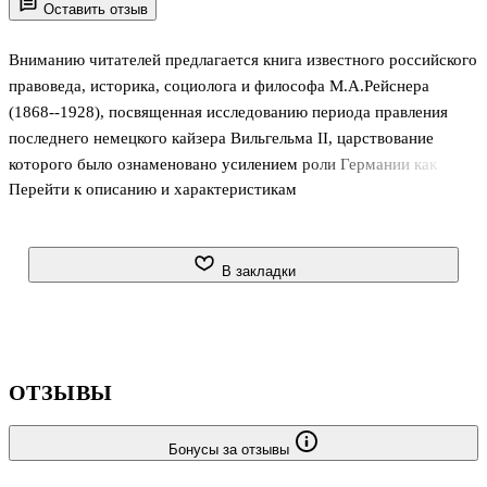
Оставить отзыв
Вниманию читателей предлагается книга известного российского
правоведа, историка, социолога и философа М.А.Рейснера
(1868--1928), посвященная исследованию периода правления
последнего немецкого кайзера Вильгельма II, царствование
которого было ознаменовано усилением роли Германии как
Перейти к описанию и характеристикам
мировой промышленной, военной и колониальной державы и
завершилось Первой мировой войной. Автор описывает
промышленный и социальный быт Германии конца XIX -- начала
XX века, особенности воспитания и образования, общественные
В закладки
нравы немцев, а затем переходит к рассмотрению "центральной
фигуры германского общества" императора Вильгельма II,
анализируя его характер, взгляды и политическую деятельность,
в частности о
ОТЗЫВЫ
Бонусы за отзывы