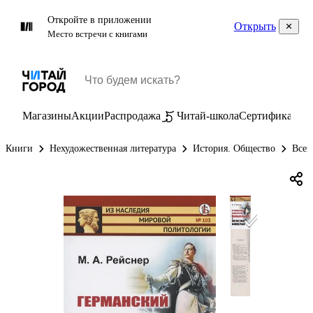
Откройте в приложении
Открыть
Место встречи с книгами
Магазины
Акции
Распродажа
Читай-школа
Сертификаты
П
Книги
Нехудожественная литература
История. Общество
Всем