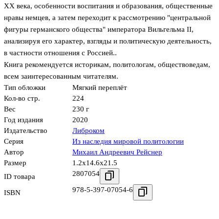
XX века, особенности воспитания и образования, общественные
нравы немцев, а затем переходит к рассмотрению "центральной
фигуры германского общества" императора Вильгельма II,
анализируя его характер, взгляды и политическую деятельность,
в частности отношения с Россией..
Книга рекомендуется историкам, политологам, обществоведам,
всем заинтересованным читателям.
Тип обложки
Мягкий переплёт
Кол-во стр.
224
Вес
230 г
Год издания
2020
Издательство
Либроком
Серия
Из наследия мировой политологии
Автор
Михаил Андреевич Рейснер
Размер
1.2x14.6x21.5
2807054
ID товара
978-5-397-07054-6
ISBN