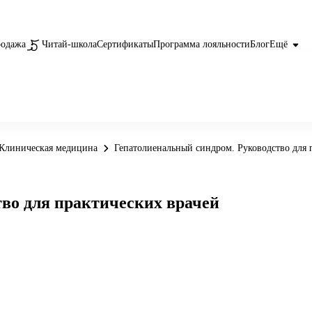
родажа
Читай-школа
Сертификаты
Программа лояльности
Блог
Ещё
Клиническая медицина
Гепатолиенальный синдром. Руководство для 
во для практических врачей