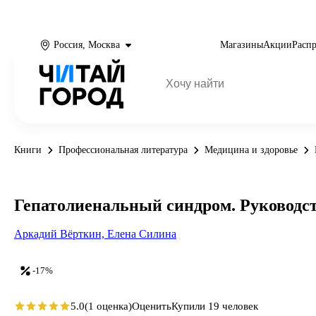
Россия, Москва
Магазины
Акции
Расп
Книги
Профессиональная литература
Медицина и здоровье
Гепатолиенальный синдром. Руководст
Аркадий Вёрткин,
Елена Силина
-17%
5.0
(1 оценка)
Оценить
Купили 19 человек