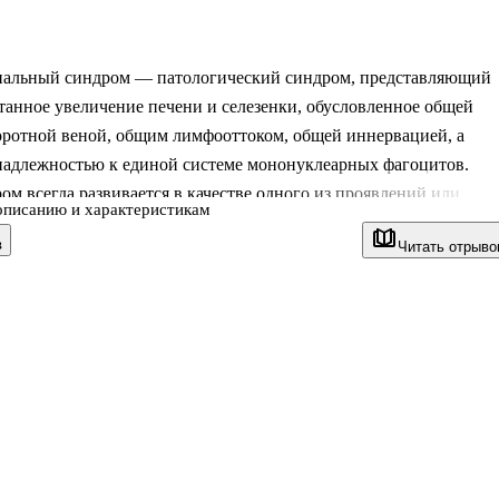
нальный синдром — патологический синдром, представляющий
танное увеличение печени и селезенки, обусловленное общей
оротной веной, общим лимфооттоком, общей иннервацией, а
надлежностью к единой системе мононуклеарных фагоцитов.
ом всегда развивается в качестве одного из проявлений или
описанию и характеристикам
 какого-то патологического процесса в организме, поэтому не
в
Читать отрыво
озологической формой и не может быть использован в качестве
диагноза.
ге:
кая картина при гепатолиенальном синдроме.
ы, ассоциированные с ГЛС.
сти гепатолиенального синдрома при различных заболеваниях.