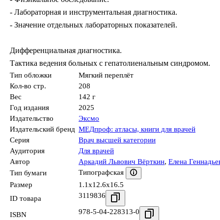
- Лабораторная и инструментальная диагностика.
- Значение отдельных лабораторных показателей.
Дифференциальная диагностика.
Тактика ведения больных с гепатолиенальным синдромом.
Тип обложки
Мягкий переплёт
Кол-во стр.
208
Вес
142 г
Год издания
2025
Издательство
Эксмо
Издательский бренд
МЕДпроф: атласы, книги для врачей
Серия
Врач высшей категории
Аудитория
Для врачей
Автор
Аркадий Львович Вёрткин
,
Елена Геннадье
Типографская
Тип бумаги
Размер
1.1x12.6x16.5
3119836
ID товара
978-5-04-228313-0
ISBN