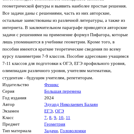
геометрической фигуры и выявить наиболее простые решения.
Все задачи даны с решениями, часть из них авторские,
остальные заимствованы из различной литературы, а также из
интернета. В заключительном параграфе приводятся авторские
задачи с решениями на применение формул Пифагора, которые
лишь упоминаются в учебнике геометрии. Кроме того, в
пособии имеются краткие теоретические сведения по всему
курсу планиметрии 7-9 классов. Пособие адресовано учащимся
7-11 классов для подготовки к ОГЭ, ЕГЭ профильного уровня,
олимпиадам различного уровня, учителям математики,
студентам - будущим учителям, репетиторам.
Издательство
Феникс
Серия
Большая перемена
Год издания
2024
Автор
Эдуард Николаевич Балаян
Экзамен
ЕГЭ
,
ОГЭ
Класс
7
,
8
,
9
,
10
,
11
Предмет
Геометрия
Тип материала
Задачи
,
Головоломки