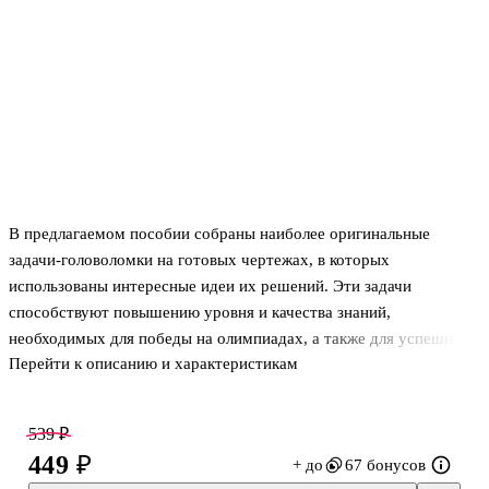
В предлагаемом пособии собраны наиболее оригинальные
задачи-головоломки на готовых чертежах, в которых
использованы интересные идеи их решений. Эти задачи
способствуют повышению уровня и качества знаний,
необходимых для победы на олимпиадах, а также для успешной
Перейти к описанию и характеристикам
сдачи ЕГЭ и ОГЭ. Решение одной и той же задачи различными
способами дает возможность исследовать свойства
геометрической фигуры и выявить наиболее простые решения.
539 ₽
Все задачи даны с решениями, часть из них авторские,
449 ₽
+ до
67 бонусов
остальные заимствованы из различной литературы, а также из