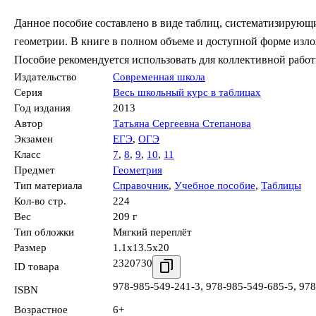
Данное пособие составлено в виде таблиц, систематизирую
геометрии. В книге в полном объеме и доступной форме изло
Пособие рекомендуется использовать для коллективной работ
Издательство
Современная школа
Серия
Весь школьный курс в таблицах
Год издания
2013
Автор
Татьяна Сергеевна Степанова
Экзамен
ЕГЭ
,
ОГЭ
Класс
7
,
8
,
9
,
10
,
11
Предмет
Геометрия
Тип материала
Справочник
,
Учебное пособие
,
Таблицы
Кол-во стр.
224
Вес
209 г
Тип обложки
Мягкий переплёт
Размер
1.1x13.5x20
2320730
ID товара
978-985-549-241-3
,
978-985-549-685-5
,
978
ISBN
Возрастное
6+