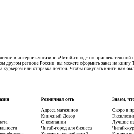
аличии в интернет-магазине «Читай-город» по привлекательной 
ом другом регионе России, вы можете оформить заказ на книгу 
ка курьером или отправка почтой. Чтобы покупать книги вам бы
азин
Розничная сеть
Знаем, чт
Адреса магазинов
Скоро в п
Книжный Дозор
Эксклюзи
лата
О компании
Лучшие и
яльности
Читай-город для бизнеса
Читай-жу
ертификаты
Хотите у нас работать?
Книжные 