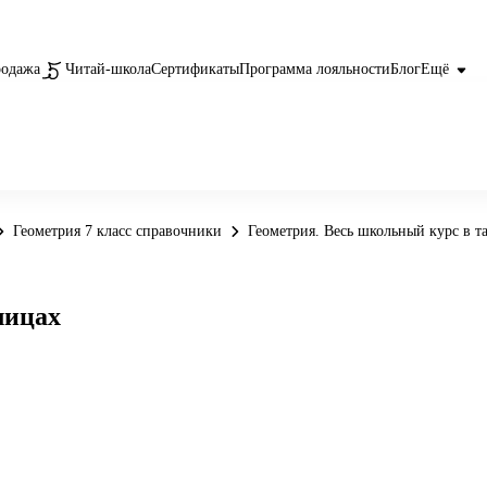
родажа
Читай-школа
Сертификаты
Программа лояльности
Блог
Ещё
Геометрия 7 класс справочники
Геометрия. Весь школьный курс в т
лицах