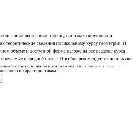
обие составлено в виде таблиц, систематизирующих и
х теоретические сведения по школьному курсу геометрии. В
лном объеме и доступной форме изложены все разделы курса
 изучаемые в средней школе. Пособие рекомендуется использова
тивной работы в школе и индивидуальных занятий дома. 2-е изд.
описанию и характеристикам
в