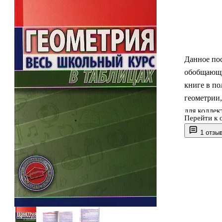
Данное пос
обобщающи
книге в по
геометрии,
для коллек
Перейти к 
1 отзы