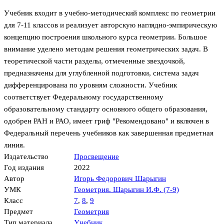
Учебник входит в учебно-методический комплекс по геометрии
для 7-11 классов и реализует авторскую наглядно-эмпирическую
концепцию построения школьного курса геометрии. Большое
внимание уделено методам решения геометрических задач. В
теоретической части разделы, отмеченные звездочкой,
предназначены для углубленной подготовки, система задач
дифференцирована по уровням сложности. Учебник
соответствует Федеральному государственному
образовательному стандарту основного общего образования,
одобрен РАН и РАО, имеет гриф "Рекомендовано" и включен в
Федеральный перечень учебников как завершенная предметная
линия.
Издательство
Просвещение
Год издания
2022
Автор
Игорь Федорович Шарыгин
УМК
Геометрия. Шарыгин И.Ф. (7-9)
Класс
7
,
8
,
9
Предмет
Геометрия
Тип материала
Учебник