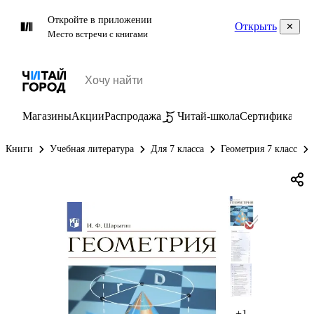
Откройте в приложении
Открыть
Место встречи с книгами
Магазины
Акции
Распродажа
Читай-школа
Сертификаты
П
Книги
Учебная литература
Для 7 класса
Геометрия 7 класс
+1