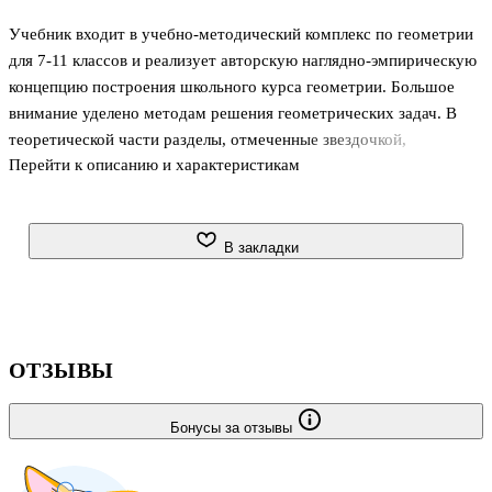
Учебник входит в учебно-методический комплекс по геометрии
для 7-11 классов и реализует авторскую наглядно-эмпирическую
концепцию построения школьного курса геометрии. Большое
внимание уделено методам решения геометрических задач. В
теоретической части разделы, отмеченные звездочкой,
Перейти к описанию и характеристикам
предназначены для углубленной подготовки, система задач
дифференцирована по уровням сложности. Учебник
соответствует Федеральному государственному
образовательному стандарту основного общего образования,
В закладки
одобрен РАН и РАО, имеет гриф "Рекомендовано" и включен в
Федеральный перечень учебников как завершенная предметная
линия.
ОТЗЫВЫ
Бонусы за отзывы