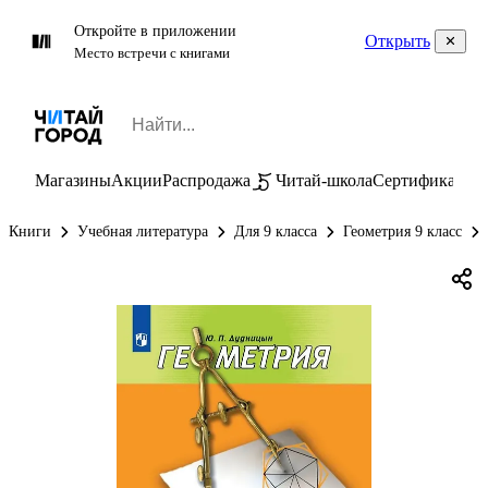
Откройте в приложении
Открыть
Место встречи с книгами
Магазины
Акции
Распродажа
Читай-школа
Сертификаты
П
Книги
Учебная литература
Для 9 класса
Геометрия 9 класс