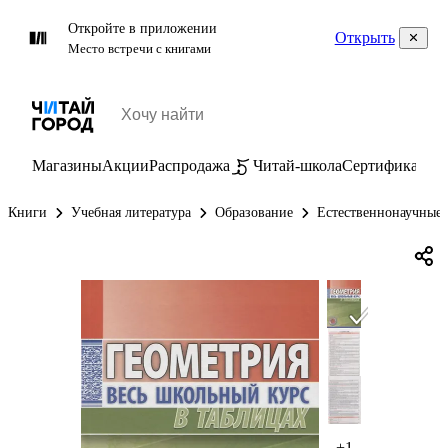
Откройте в приложении
Открыть
Место встречи с книгами
Магазины
Акции
Распродажа
Читай-школа
Сертификаты
П
Книги
Учебная литература
Образование
Естественнонаучные
+1