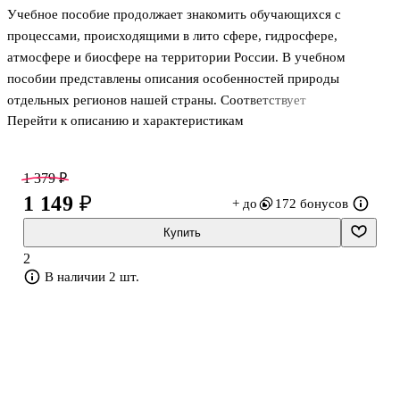
Учебное пособие продолжает знакомить обучающихся с
процессами, происходящими в лито сфере, гидросфере,
атмосфере и биосфере на территории России. В учебном
пособии представлены описания особенностей природы
отдельных регионов нашей страны. Соответствует
Перейти к описанию и характеристикам
Федеральному государственному образовательному стандарту
основного общего образования. Учебное пособие предназначено
для общеобразовательных организаций.
1 379 ₽
1 149 ₽
+ до
172 бонусов
Купить
2
В наличии 2 шт.