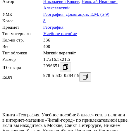
Автор
Николаевич Клюев
,
Николай Иванович
Алексеевский
УМК
География. Домогацких Е.М. (5-9)
Класс
8
Предмет
География
Тип материала
Учебное пособие
Кол-во стр.
336
Вес
400 г
Тип обложки
Мягкий переплёт
Размер
1.7x16.5x21.5
2996651
ID товара
978-5-533-02847-9
ISBN
Книга «География. Учебное пособие 8 класс» есть в наличии
в интернет-магазине «Читай-город» по привлекательной цене.
Если вы находитесь в Москве, Санкт-Петербурге, Нижнем
Новгороде, Казани, Екатеринбурге, Ростове-на-Дону или