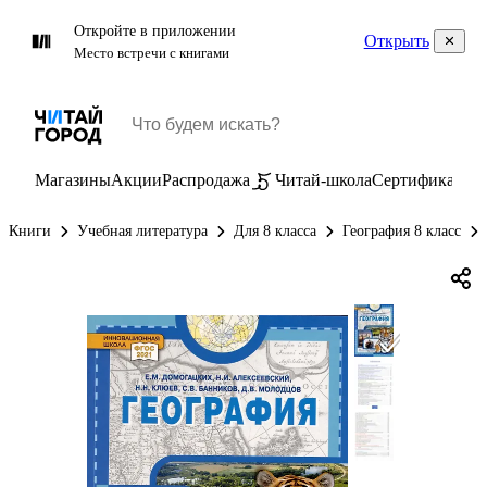
Откройте в приложении
Открыть
Место встречи с книгами
Магазины
Акции
Распродажа
Читай-школа
Сертификаты
П
Книги
Учебная литература
Для 8 класса
География 8 класс