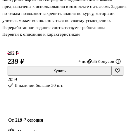
предназначены к использованию в комплекте с атласом. Задания
по темам позволяют закрепить знания по курсу, которыми
учитель может воспользоваться по своему усмотрению.
Переработанное издание соответствует требованиям
Перейти к описанию и характеристикам
Федерального государственного образовательного стандарта
основного общего образования, утверждённого Приказом
Министерства просвещения РФ № 287 от 31.05.2021 г. В
292 ₽
издании обновлены задания и последовательность карт в
239 ₽
+ до
35 бонусов
соответствии с содержанием примерной рабочей программой
основного общего образования. Политическое устройство мира
Купить
отражено на картах по состоянию на октябрь 2022 г.
2059
В наличии больше 30 шт.
от 219 ₽
сегодня