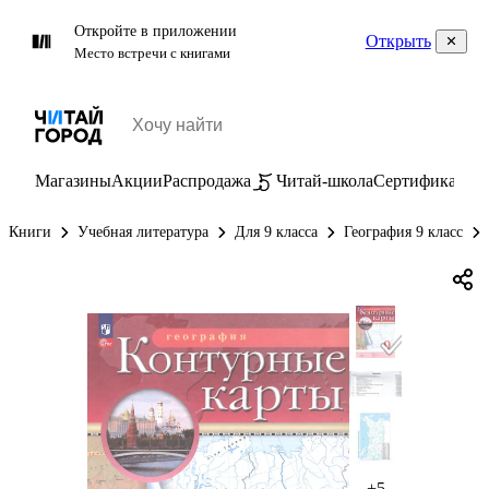
Откройте в приложении
Открыть
Место встречи с книгами
Магазины
Акции
Распродажа
Читай-школа
Сертификаты
П
Книги
Учебная литература
Для 9 класса
География 9 класс
+5