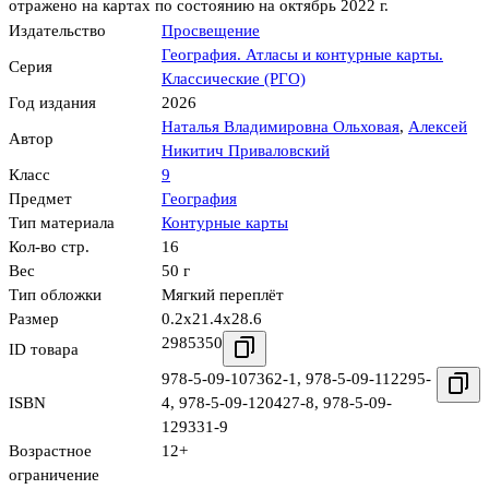
отражено на картах по состоянию на октябрь 2022 г.
Издательство
Просвещение
География. Атласы и контурные карты.
Серия
Классические (РГО)
Год издания
2026
Наталья Владимировна Ольховая
,
Алексей
Автор
Никитич Приваловский
Класс
9
Предмет
География
Тип материала
Контурные карты
Кол-во стр.
16
Вес
50 г
Тип обложки
Мягкий переплёт
Размер
0.2x21.4x28.6
2985350
ID товара
978-5-09-107362-1
,
978-5-09-112295-
ISBN
4
,
978-5-09-120427-8
,
978-5-09-
129331-9
Возрастное
12+
ограничение