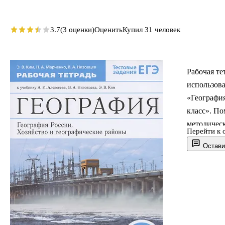
3.7
(3 оценки)
Оценить
Купил 31 человек
Рабочая те
использова
«География
класс». По
методическ
Перейти к 
разнообраз
Остави
умений по 