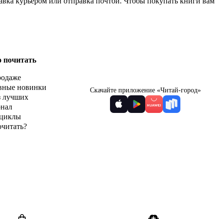
тавка курьером или отправка почтой. Чтобы покупать книги вам
о почитать
родаже
вные новинки
Скачайте приложение «Читай-город»
з лучших
рнал
циклы
очитать?