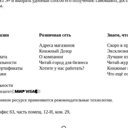
 ЕГЭ» и выбрать удобный способ его получения: самовывоз, дос
ы.
азин
Розничная сеть
Знаем, чт
Адреса магазинов
Скоро в п
Книжный Дозор
Эксклюзи
лата
О компании
Лучшие и
яльности
Читай-город для бизнеса
Читай-жу
ертификаты
Хотите у нас работать?
Книжные 
ажи
Что ещё п
ьности
плате
онном ресурсе применяются
рекомендательные технологии
.
офис 63, часть помещ. 12-Н, ком. 29
,