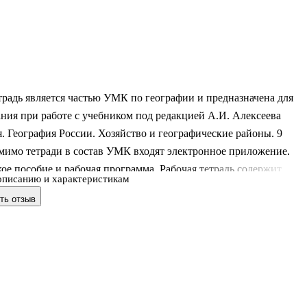
традь является частью УМК по географии и предназначена для
ния при работе с учебником под редакцией А.И. Алексеева
. География России. Хозяйство и географические районы. 9
мимо тетради в состав УМК входят электронное приложение,
ое пособие и рабочая программа. Рабочая тетрадь содержит
описанию и характеристикам
ные задания, направленные на закрепление основных знаний и
ть отзыв
курсу, а также задания для подготовки к ОГЭ и ЕГЭ.