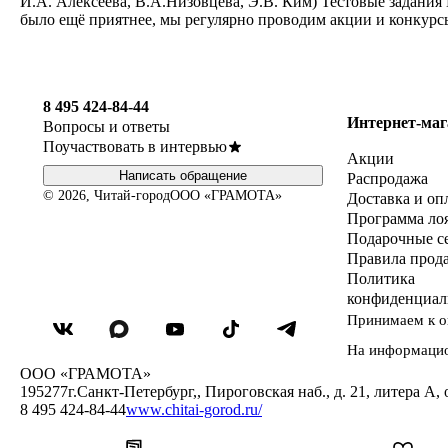
И.А. Алексеева, В.А.Низовцева, Э.В. Ким) Тестовые задания
было ещё приятнее, мы регулярно проводим акции и конкурс
8 495 424-84-44
Интернет-маг
Вопросы и ответы
Поучаствовать в интервью
Акции
Написать обращение
Распродажа
© 2026, Читай-город
ООО «ГРАМОТА»
Доставка и оп
Программа ло
Подарочные с
Правила прод
Политика
конфиденциал
Принимаем к о
На информаци
ООО «ГРАМОТА»
195277
г.Санкт-Петербург,
,
Пироговская наб., д. 21, литера А, 
8 495 424-84-44
www.chitai-gorod.ru/