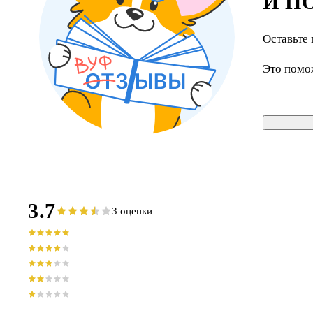
И П
Оставьте 
Это помо
3.7
3 оценки