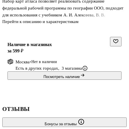
Набор карт атласа позволяет реализовать содержание
федеральной рабочей программы по географии ООО, подходит
для использования с учебником А. И. Алексеева, В. В.
Перейти к описанию и характеристикам
Николиной, Е. К. Липкиной и др. «География. 7 класс».
Для каждого материка (кроме Антарктиды) приведены карты:
физическая с минутной рамкой, исследования, климатическая,
природные зоны, народы, хозяйственная деятельность
Наличие в магазинах
населения, политическая. Даны карты крупнейших стран
за 599 ₽
Африки, Северной и Южной Америки, Евразии. Контурные
Москва
Нет в наличии
карты сопровождаются большим количеством заданий,
Есть в других городах,
3 магазина
направленных на формирование предметных и мета
Посмотреть наличие
ОТЗЫВЫ
Бонусы за отзывы