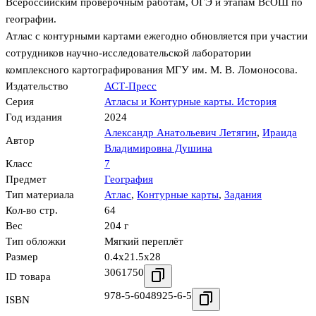
Всероссийским проверочным работам, ОГЭ и этапам ВсОШ по
географии.
Атлас с контурными картами ежегодно обновляется при участии
сотрудников научно-исследовательской лаборатории
комплексного картографирования МГУ им. М. В. Ломоносова.
Издательство
АСТ-Пресс
Серия
Атласы и Контурные карты. История
Год издания
2024
Александр Анатольевич Летягин
,
Ираида
Автор
Владимировна Душина
Класс
7
Предмет
География
Тип материала
Атлас
,
Контурные карты
,
Задания
Кол-во стр.
64
Вес
204 г
Тип обложки
Мягкий переплёт
Размер
0.4x21.5x28
3061750
ID товара
978-5-6048925-6-5
ISBN