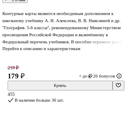
Контурные карты являются необходимым дополнением к
школьному учебнику А. И. Алексеева, В. В. Николиной и др.
"География. 5-6 классы", рекомендованному Министерством
просвещения Российской Федерации и включённому в
Федеральный перечень учебников. В пособии отражена реальная
Перейти к описанию и характеристикам
образовательная практика, которая учитывает проблемы всех
участников образовательного процесса: учащихся и
преподавателей.
218 ₽
179 ₽
+ до
26 бонусов
Купить
455
В наличии больше 30 шт.