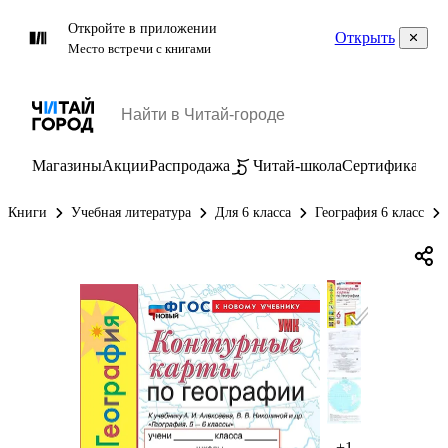
Откройте в приложении
Открыть
Место встречи с книгами
Магазины
Акции
Распродажа
Читай-школа
Сертификаты
П
Книги
Учебная литература
Для 6 класса
География 6 класс
+1