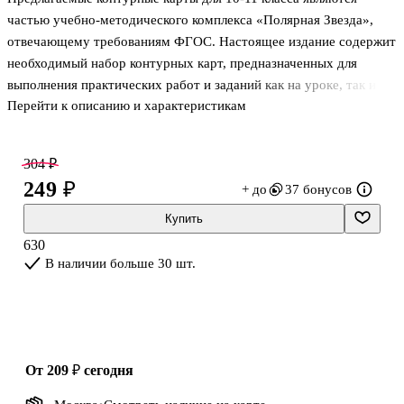
частью учебно-методического комплекса «Полярная Звезда»,
отвечающему требованиям ФГОС. Настоящее издание содержит
необходимый набор контурных карт, предназначенных для
выполнения практических работ и заданий как на уроке, так и во
Перейти к описанию и характеристикам
внеурочное время.
304 ₽
249 ₽
+ до
37 бонусов
Купить
630
В наличии больше 30 шт.
от 209 ₽
сегодня