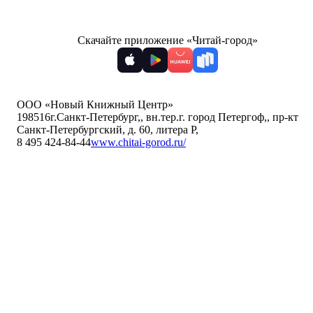
Скачайте приложение «Читай-город»
ООО «Новый Книжный Центр»
198516
г.Санкт-Петербург,
,
вн.тер.г. город Петергоф,
,
пр-кт
Санкт-Петербургский, д. 60, литера Р
,
8 495 424-84-44
www.chitai-gorod.ru/