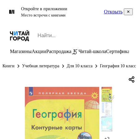
Откройте в приложении
Открыть
Место встречи с книгами
Магазины
Акции
Распродажа
Читай-школа
Сертификаты
П
Книги
Учебная литература
Для 10 класса
География 10 класс
+2