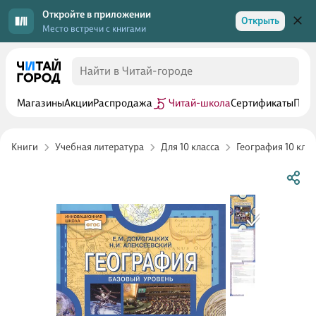
Откройте в приложении
Открыть
Место встречи с книгами
Магазины
Акции
Распродажа
Читай-школа
Сертификаты
Прог
Книги
Учебная литература
Для 10 класса
География 10 клас