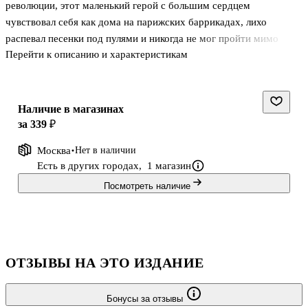
революции, этот маленький герой с большим сердцем
чувствовал себя как дома на парижских баррикадах, лихо
распевал песенки под пулями и никогда не мог пройти мимо
Перейти к описанию и характеристикам
голодных бездомных малышей. Своим бесстрашием он
вдохновлял товарищей и удивлял врагов, и не раздумывая шел в
бой за свободу, равенство и братство.
Для среднего школьного возраста. "Гаврош" изучается на уроках
Наличие в магазинах
литературы в 5-7 классах.
за 339 ₽
Москва
Нет в наличии
Есть в других городах,
1 магазин
Посмотреть наличие
ОТЗЫВЫ НА ЭТО ИЗДАНИЕ
Бонусы за отзывы