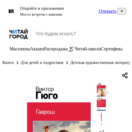
Откройте в приложении
Открыть
Место встречи с книгами
Магазины
Акции
Распродажа
Читай-школа
Сертификаты
П
Книги
Для детей и подростков
Детская художественная литерату
+2