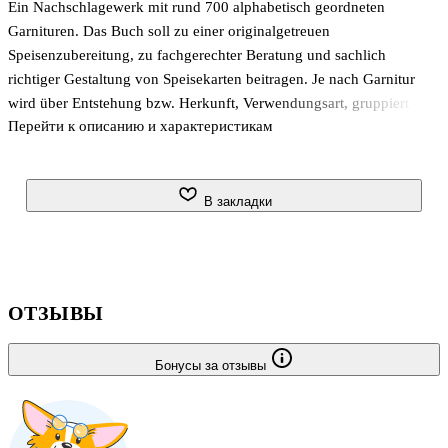
Ein Nachschlagewerk mit rund 700 alphabetisch geordneten
Garnituren. Das Buch soll zu einer originalgetreuen
Speisenzubereitung, zu fachgerechter Beratung und sachlich
richtiger Gestaltung von Speisekarten beitragen. Je nach Garnitur
wird über Entstehung bzw. Herkunft, Verwendungsart, gruppiert
Перейти к описанию и характеристикам
nach Hauptbestandteilen, sowie wesentlichen Arbeitsschritten für die
Zubereitung von etwa 2500 Gerichten informiert.
В закладки
ОТЗЫВЫ
Бонусы за отзывы