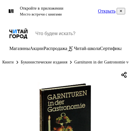
Откройте в приложении
Открыть
Место встречи с книгами
Магазины
Акции
Распродажа
Читай-школа
Сертификаты
П
Книги
Букинистические издания
Garnituren in der Gastronomie vo