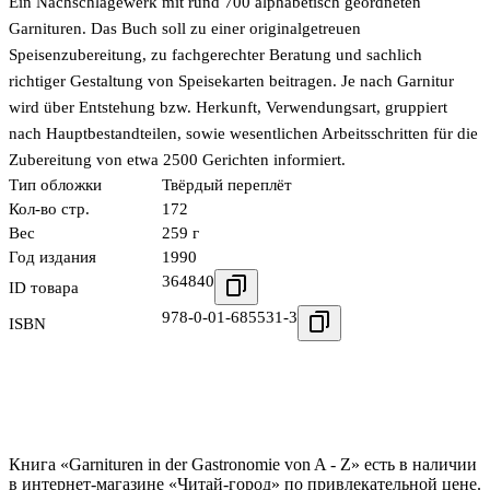
Ein Nachschlagewerk mit rund 700 alphabetisch geordneten
Garnituren. Das Buch soll zu einer originalgetreuen
Speisenzubereitung, zu fachgerechter Beratung und sachlich
richtiger Gestaltung von Speisekarten beitragen. Je nach Garnitur
wird über Entstehung bzw. Herkunft, Verwendungsart, gruppiert
nach Hauptbestandteilen, sowie wesentlichen Arbeitsschritten für die
Zubereitung von etwa 2500 Gerichten informiert.
Тип обложки
Твёрдый переплёт
Кол-во стр.
172
Вес
259 г
Год издания
1990
364840
ID товара
978-0-01-685531-3
ISBN
Книга «Garnituren in der Gastronomie von A - Z» есть в наличии
в интернет-магазине «Читай-город» по привлекательной цене.