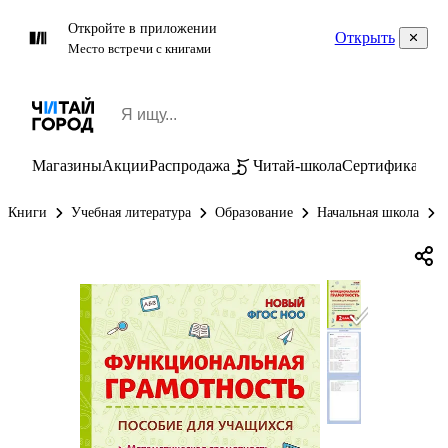
Откройте в приложении
Открыть
Место встречи с книгами
Магазины
Акции
Распродажа
Читай-школа
Сертификаты
П
Книги
Учебная литература
Образование
Начальная школа