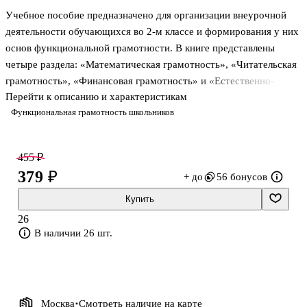
Учебное пособие предназначено для организации внеурочной
деятельности обучающихся во 2-м классе и формирования у них
основ функциональной грамотности. В книге представлены
четыре раздела: «Математическая грамотность», «Читательская
грамотность», «Финансовая грамотность» и «Естественно-
Перейти к описанию и характеристикам
научная грамотность». В пособие включены задания разных
Функциональная грамотность школьников
типов, которые носят практико-ориентированную
направленность и учат обучающихся применять полученные
знания в жизни, развивают внимание, логику, познавательный
455 ₽
интерес, формируют умение обосновывать и отстаивать свою
379 ₽
+ до
56 бонусов
точку зрения. Пособие соответствует требованиям обновлённого
ФГОС НОО и предназначено для учителей начальных классов,
Купить
преподавателей центров
26
В наличии 26 шт.
Москва
Смотреть наличие
на карте